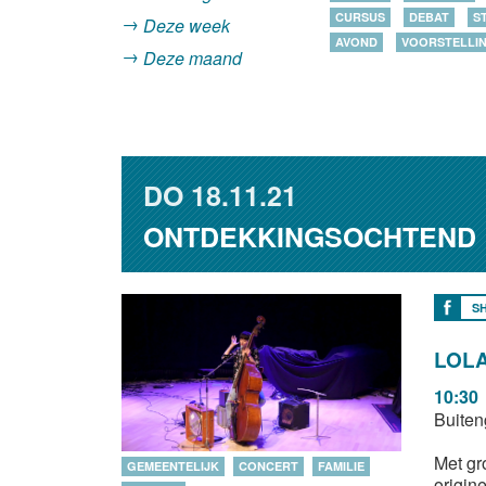
CURSUS
DEBAT
S
Deze week
AVOND
VOORSTELLI
Deze maand
DO
18.11.21
ONTDEKKINGSOCHTEND
S
LOLA
10:30
Buiten
Met gr
GEMEENTELIJK
CONCERT
FAMILIE
origin