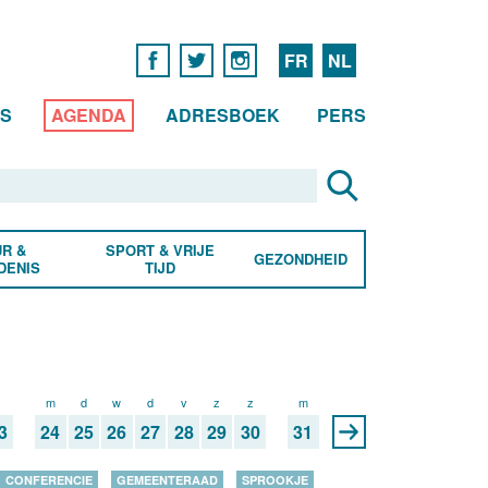
FR
NL
WS
AGENDA
ADRESBOEK
PERS
R &
SPORT & VRIJE
GEZONDHEID
DENIS
TIJD
z
m
d
w
d
v
z
z
m
3
24
25
26
27
28
29
30
31
CONFERENCIE
GEMEENTERAAD
SPROOKJE