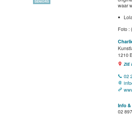
SENIORS
waar w
Lol
Foto :
Charl
Kunstl
1210
B
ZIE
02 
inf
www
Info &
02 897