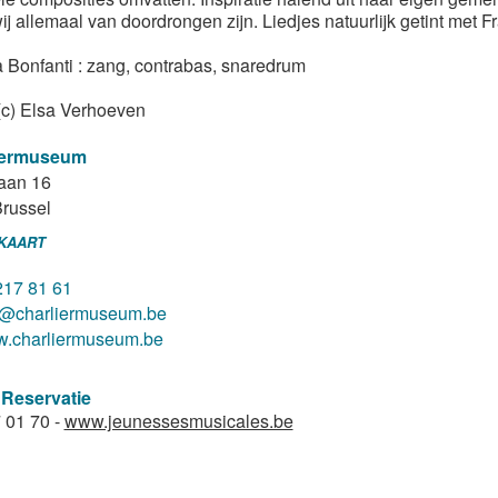
ij allemaal van doordrongen zijn. Liedjes natuurlijk getint met 
a Bonfanti : zang, contrabas, snaredrum
 (c) Elsa Verhoeven
iermuseum
aan 16
russel
 KAART
217 81 61
o@charliermuseum.be
.charliermuseum.be
 Reservatie
 01 70 -
www.jeunessesmusicales.be