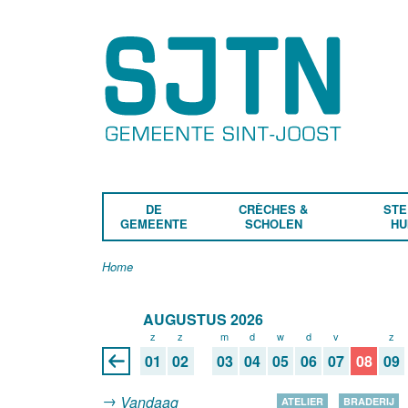
DE
CRÈCHES &
STE
GEMEENTE
SCHOLEN
HU
Home
AUGUSTUS 2026
z
z
m
d
w
d
v
z
z
01
02
03
04
05
06
07
08
09
Vandaag
ATELIER
BRADERIJ