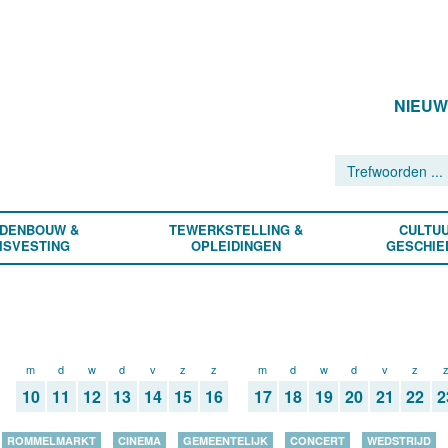
NIEU
DENBOUW &
TEWERKSTELLING &
CULTUU
ISVESTING
OPLEIDINGEN
GESCHIE
m
d
w
d
v
z
z
m
d
w
d
v
z
10
11
12
13
14
15
16
17
18
19
20
21
22
2
ROMMELMARKT
CINEMA
GEMEENTELIJK
CONCERT
WEDSTRIJD