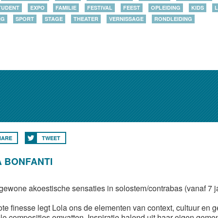
TUDENT
EXPO
FAMILIE
FESTIVAL
FEEST
OPLEIDING
KIDS
L
NG
SPORT
STAGE
THEATER
VERNISSAGE
RONDLEIDING
HARE
TWEET
 BONFANTI
gewone akoestische sensaties in solostem/contrabas (vanaf 7 j
ote finesse legt Lola ons de elementen van context, cultuur en g
ele composities omvatten. Inspiratie halend uit haar eigen gemeng