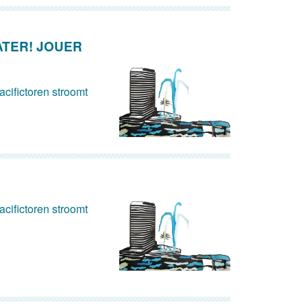
ATER! JOUER
cifictoren stroomt
cifictoren stroomt