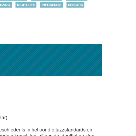
EZING
NIGHTLIFE
INFOSESSIE
SENIORS
aar)
eschiedenis in het oor die jazzstandards en
de afkomst, laat zij ons de identiteiten zien