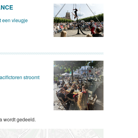
ANCE
 een vleugje
cifictoren stroomt
da wordt gedeeld.