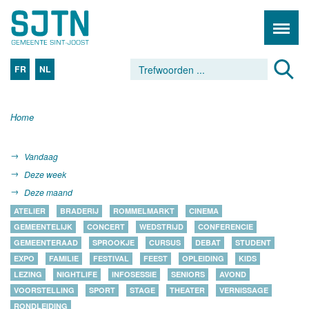
FR
NL
Home
Vandaag
Deze week
Deze maand
ATELIER
BRADERIJ
ROMMELMARKT
CINEMA
GEMEENTELIJK
CONCERT
WEDSTRIJD
CONFERENCIE
GEMEENTERAAD
SPROOKJE
CURSUS
DEBAT
STUDENT
EXPO
FAMILIE
FESTIVAL
FEEST
OPLEIDING
KIDS
LEZING
NIGHTLIFE
INFOSESSIE
SENIORS
AVOND
VOORSTELLING
SPORT
STAGE
THEATER
VERNISSAGE
RONDLEIDING