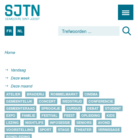
FR
NL
Home
Vandaag
Deze week
Deze maand
ATELIER
BRADERIJ
ROMMELMARKT
CINEMA
GEMEENTELIJK
CONCERT
WEDSTRIJD
CONFERENCIE
GEMEENTERAAD
SPROOKJE
CURSUS
DEBAT
STUDENT
EXPO
FAMILIE
FESTIVAL
FEEST
OPLEIDING
KIDS
LEZING
NIGHTLIFE
INFOSESSIE
SENIORS
AVOND
VOORSTELLING
SPORT
STAGE
THEATER
VERNISSAGE
RONDLEIDING