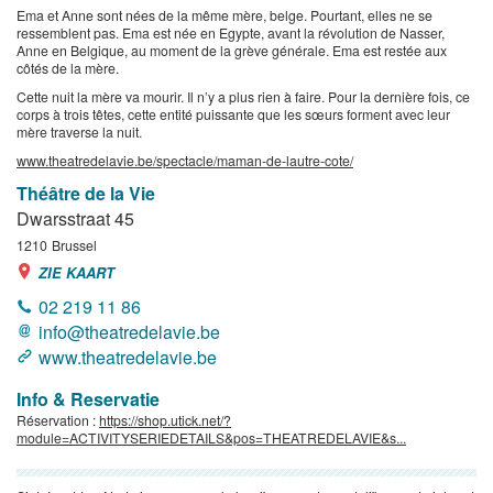
Ema et Anne sont nées de la même mère, belge. Pourtant, elles ne se
ressemblent pas. Ema est née en Egypte, avant la révolution de Nasser,
Anne en Belgique, au moment de la grève générale. Ema est restée aux
côtés de la mère.
Cette nuit la mère va mourir. Il n’y a plus rien à faire. Pour la dernière fois, ce
corps à trois têtes, cette entité puissante que les sœurs forment avec leur
mère traverse la nuit.
www.theatredelavie.be/spectacle/maman-de-lautre-cote/
Théâtre de la Vie
Dwarsstraat 45
1210
Brussel
ZIE KAART
02 219 11 86
info@theatredelavie.be
www.theatredelavie.be
Info & Reservatie
Réservation :
https://shop.utick.net/?
module=ACTIVITYSERIEDETAILS&pos=THEATREDELAVIE&s...