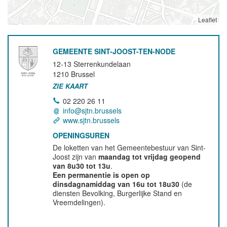
Leaflet
GEMEENTE SINT-JOOST-TEN-NODE
12-13 Sterrenkundelaan
1210
Brussel
ZIE KAART
02 220 26 11
info@sjtn.brussels
www.sjtn.brussels
OPENINGSUREN
De loketten van het Gemeentebestuur van Sint-
Joost zijn van
maandag tot vrijdag geopend
van 8u30 tot 13u
.
Een permanentie is open op
dinsdagnamiddag van 16u tot 18u30
(de
diensten Bevolking, Burgerlijke Stand en
Vreemdelingen).