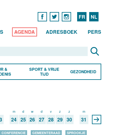
FR
NL
WS
AGENDA
ADRESBOEK
PERS
R &
SPORT & VRIJE
GEZONDHEID
DENIS
TIJD
z
m
d
w
d
v
z
z
m
3
24
25
26
27
28
29
30
31
CONFERENCIE
GEMEENTERAAD
SPROOKJE