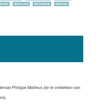
EZING
NIGHTLIFE
INFOSESSIE
SENIORS
tenaar Philippe Mailleux zijn te ontdekken van
ocq.