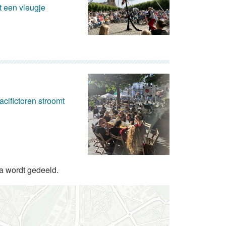
 een vleugje
cifictoren stroomt
da wordt gedeeld.