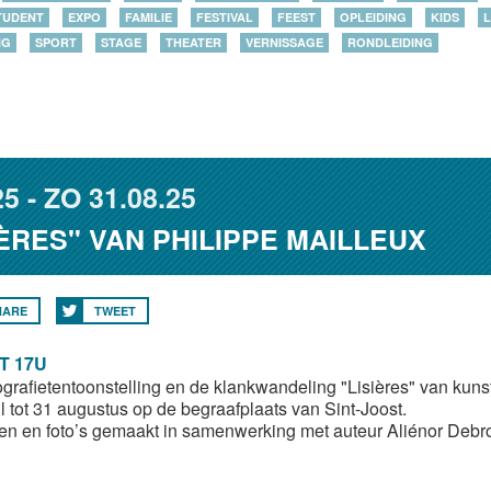
TUDENT
EXPO
FAMILIE
FESTIVAL
FEEST
OPLEIDING
KIDS
L
NG
SPORT
STAGE
THEATER
VERNISSAGE
RONDLEIDING
25
ZO
31.08.25
ÈRES" VAN PHILIPPE MAILLEUX
HARE
TWEET
T 17U
ografietentoonstelling en de klankwandeling "Lisières" van kuns
il tot 31 augustus op de begraafplaats van Sint-Joost.
en en foto’s gemaakt in samenwerking met auteur Aliénor Debr