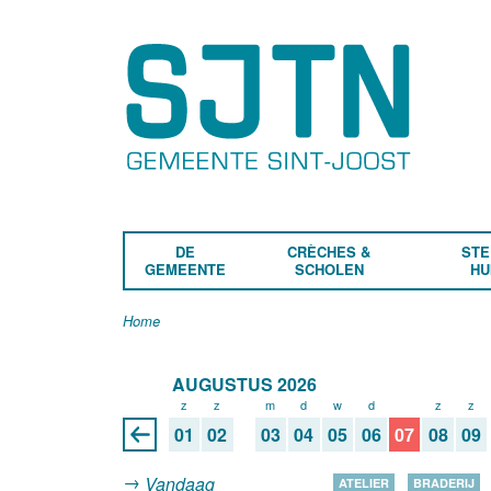
DE
CRÈCHES &
STE
GEMEENTE
SCHOLEN
HU
Home
AUGUSTUS 2026
z
z
m
d
w
d
v
z
z
01
02
03
04
05
06
07
08
09
Vandaag
ATELIER
BRADERIJ