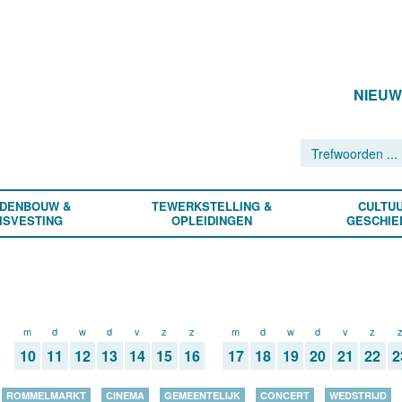
NIEU
DENBOUW &
TEWERKSTELLING &
CULTUU
ISVESTING
OPLEIDINGEN
GESCHIE
m
d
w
d
v
z
z
m
d
w
d
v
z
10
11
12
13
14
15
16
17
18
19
20
21
22
2
ROMMELMARKT
CINEMA
GEMEENTELIJK
CONCERT
WEDSTRIJD