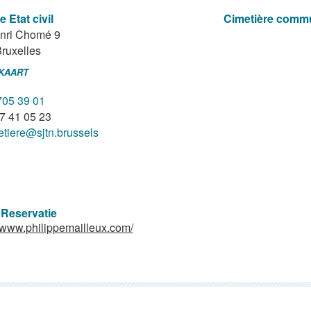
e Etat civil
Cimetière comm
nri Chomé 9
ruxelles
 KAART
705 39 01
7 41 05 23
etiere@sjtn.brussels
 Reservatie
//www.philippemailleux.com/