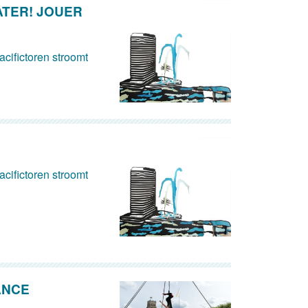
ATER! JOUER
cifictoren stroomt
cifictoren stroomt
ANCE