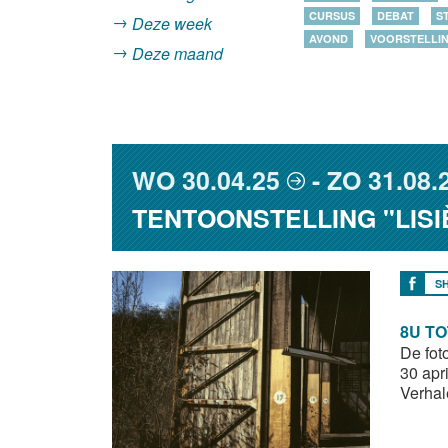
CURSUS
DEBAT
S
Deze week
AVOND
VOORSTELLI
Deze maand
WO
30.04.25
ZO
31.08.
TENTOONSTELLING "LISI
S
8U TO
De fot
30 apr
Verhal