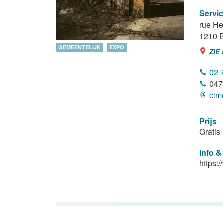
Servic
rue He
1210
B
GEMEENTELIJK
EXPO
ZIE
02 
047
cim
Prijs
Gratis
Info &
https: