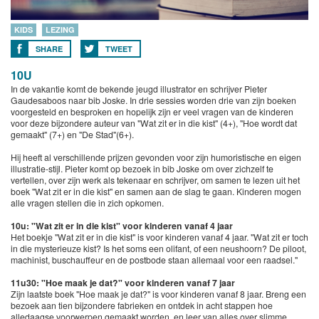
KIDS
LEZING
SHARE
TWEET
10U
In de vakantie komt de bekende jeugd illustrator en schrijver Pieter
Gaudesaboos naar bib Joske. In drie sessies worden drie van zijn boeken
voorgesteld en besproken en hopelijk zijn er veel vragen van de kinderen
voor deze bijzondere auteur van "Wat zit er in die kist" (4+), "Hoe wordt dat
gemaakt" (7+) en "De Stad"(6+).
Hij heeft al verschillende prijzen gevonden voor zijn humoristische en eigen
illustratie-stijl. Pieter komt op bezoek in bib Joske om over zichzelf te
vertellen, over zijn werk als tekenaar en schrijver, om samen te lezen uit het
boek "Wat zit er in die kist" en samen aan de slag te gaan. Kinderen mogen
alle vragen stellen die in zich opkomen.
10u: "Wat zit er in die kist" voor kinderen vanaf 4 jaar
Het boekje "Wat zit er in die kist" is voor kinderen vanaf 4 jaar. "Wat zit er toch
in die mysterieuze kist? Is het soms een olifant, of een neushoorn? De piloot,
machinist, buschauffeur en de postbode staan allemaal voor een raadsel."
11u30: "Hoe maak je dat?" voor kinderen vanaf 7 jaar
Zijn laatste boek "Hoe maak je dat?" is voor kinderen vanaf 8 jaar. Breng een
bezoek aan tien bijzondere fabrieken en ontdek in acht stappen hoe
alledaagse voorwerpen gemaakt worden, en leer van alles over slimme