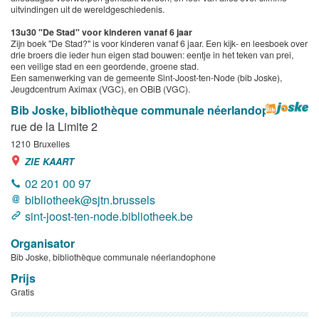
uitvindingen uit de wereldgeschiedenis.
13u30 "De Stad" voor kinderen vanaf 6 jaar
Zijn boek "De Stad?" is voor kinderen vanaf 6 jaar. Een kijk- en leesboek over
drie broers die ieder hun eigen stad bouwen: eentje in het teken van prei,
een veilige stad en een geordende, groene stad.
Een samenwerking van de gemeente Sint-Joost-ten-Node (bib Joske),
Jeugdcentrum Aximax (VGC), en OBiB (VGC).
Bib Joske, bibliothèque communale néerlandophone
rue de la Limite 2
1210
Bruxelles
ZIE KAART
02 201 00 97
bibliotheek@sjtn.brussels
sint-joost-ten-node.bibliotheek.be
Organisator
Bib Joske, bibliothèque communale néerlandophone
Prijs
Gratis