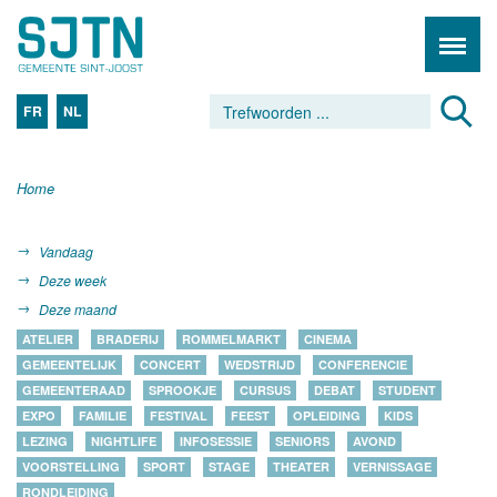
FR
NL
Home
Vandaag
Deze week
Deze maand
ATELIER
BRADERIJ
ROMMELMARKT
CINEMA
GEMEENTELIJK
CONCERT
WEDSTRIJD
CONFERENCIE
GEMEENTERAAD
SPROOKJE
CURSUS
DEBAT
STUDENT
EXPO
FAMILIE
FESTIVAL
FEEST
OPLEIDING
KIDS
LEZING
NIGHTLIFE
INFOSESSIE
SENIORS
AVOND
VOORSTELLING
SPORT
STAGE
THEATER
VERNISSAGE
RONDLEIDING