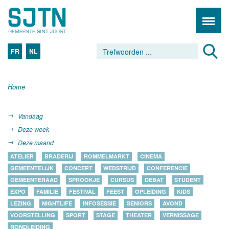
FR
NL
Home
Vandaag
Deze week
Deze maand
ATELIER
BRADERIJ
ROMMELMARKT
CINEMA
GEMEENTELIJK
CONCERT
WEDSTRIJD
CONFERENCIE
GEMEENTERAAD
SPROOKJE
CURSUS
DEBAT
STUDENT
EXPO
FAMILIE
FESTIVAL
FEEST
OPLEIDING
KIDS
LEZING
NIGHTLIFE
INFOSESSIE
SENIORS
AVOND
VOORSTELLING
SPORT
STAGE
THEATER
VERNISSAGE
RONDLEIDING