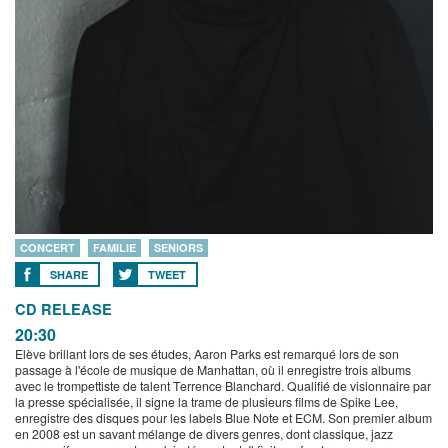
CONCERT
FAMILIE
SENIORS
SHARE
TWEET
CD RELEASE
20:30
Elève brillant lors de ses études, Aaron Parks est remarqué lors de son
passage à l'école de musique de Manhattan, où il enregistre trois albums
avec le trompettiste de talent Terrence Blanchard. Qualifié de visionnaire par
la presse spécialisée, il signe la trame de plusieurs films de Spike Lee,
enregistre des disques pour les labels Blue Note et ECM. Son premier album
en 2008 est un savant mélange de divers genres, dont classique, jazz