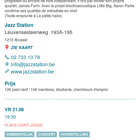
progressif ou encore de rock indépendant. Il finit par fonder son propre
quartet, James Farm. Avec le projet électroacoustique Little Big, Aaron Parks
confirme ses qualités de mélodiste en chef.
(Texte emprunté à La petite halle).
Jazz Station
Leuvensesteenweg 193A-195
1210
Brussel
ZIE KAART
02 733 13 78
info@jazzstation.be
www.jazzstation.be
Prijs
12€ plein tarif / 10€ membres, étudiants, chercheurs d'emploi
VR 21.08
19:30
PLACE SAINT-JOSSE
GEMEENTELIJK
CONCERT
VOORSTELLING