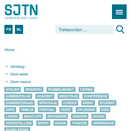
FR
NL
Home
Vandaag
Deze week
Deze maand
ATELIER
BRADERIJ
ROMMELMARKT
CINEMA
GEMEENTELIJK
CONCERT
WEDSTRIJD
CONFERENCIE
GEMEENTERAAD
SPROOKJE
CURSUS
DEBAT
STUDENT
EXPO
FAMILIE
FESTIVAL
FEEST
OPLEIDING
KIDS
LEZING
NIGHTLIFE
INFOSESSIE
SENIORS
AVOND
VOORSTELLING
SPORT
STAGE
THEATER
VERNISSAGE
RONDLEIDING