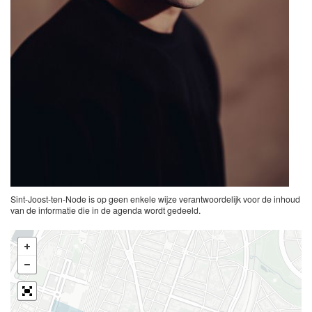
Sint-Joost-ten-Node is op geen enkele wijze verantwoordelijk voor de inhoud
van de informatie die in de agenda wordt gedeeld.