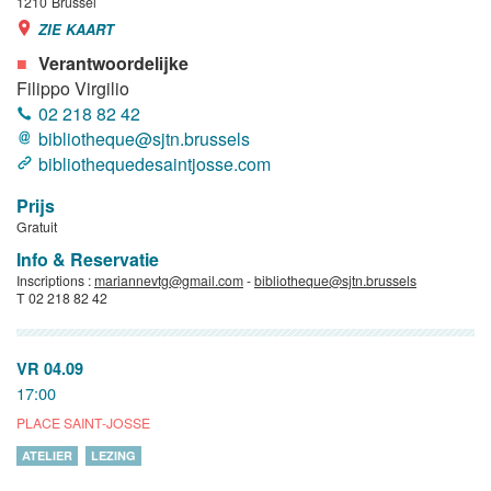
1210
Brussel
ZIE KAART
Verantwoordelijke
Filippo Virgilio
02 218 82 42
bibliotheque@sjtn.brussels
bibliothequedesaintjosse.com
Prijs
Gratuit
Info & Reservatie
Inscriptions :
mariannevtg@gmail.com
-
bibliotheque@sjtn.brussels
T 02 218 82 42
VR 04.09
17:00
PLACE SAINT-JOSSE
ATELIER
LEZING