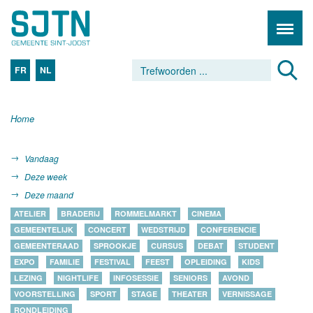
FR
NL
Home
Vandaag
Deze week
Deze maand
ATELIER
BRADERIJ
ROMMELMARKT
CINEMA
GEMEENTELIJK
CONCERT
WEDSTRIJD
CONFERENCIE
GEMEENTERAAD
SPROOKJE
CURSUS
DEBAT
STUDENT
EXPO
FAMILIE
FESTIVAL
FEEST
OPLEIDING
KIDS
LEZING
NIGHTLIFE
INFOSESSIE
SENIORS
AVOND
VOORSTELLING
SPORT
STAGE
THEATER
VERNISSAGE
RONDLEIDING