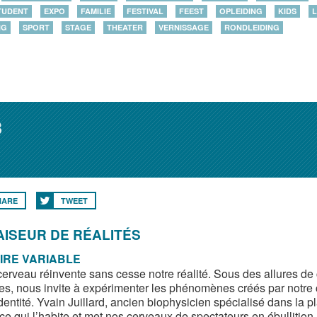
TUDENT
EXPO
FAMILIE
FESTIVAL
FEEST
OPLEIDING
KIDS
L
NG
SPORT
STAGE
THEATER
VERNISSAGE
RONDLEIDING
8
HARE
TWEET
AISEUR DE RÉALITÉS
IRE VARIABLE
cerveau réinvente sans cesse notre réalité. Sous des allures de c
es, nous invite à expérimenter les phénomènes créés par notre ce
dentité. Yvain Juillard, ancien biophysicien spécialisé dans la pl
ce qui l’habite et met nos cerveaux de spectateurs en ébullition.