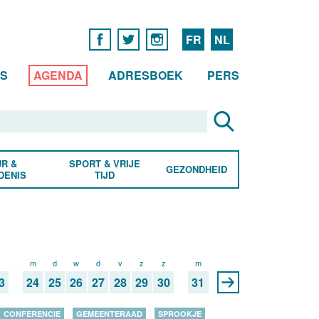
FR
NL
WS
AGENDA
ADRESBOEK
PERS
R &
SPORT & VRIJE
GEZONDHEID
DENIS
TIJD
z
m
d
w
d
v
z
z
m
3
24
25
26
27
28
29
30
31
CONFERENCIE
GEMEENTERAAD
SPROOKJE