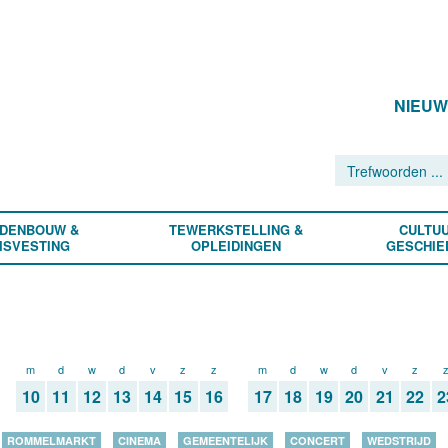
NIEU
DENBOUW &
TEWERKSTELLING &
CULTUU
ISVESTING
OPLEIDINGEN
GESCHIE
m
d
w
d
v
z
z
m
d
w
d
v
z
10
11
12
13
14
15
16
17
18
19
20
21
22
2
ROMMELMARKT
CINEMA
GEMEENTELIJK
CONCERT
WEDSTRIJD