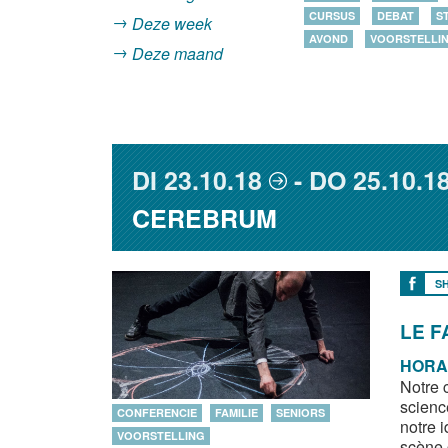
CURSUS
DEBAT
S
Deze week
AVOND
VOORSTELLI
Deze maand
DI
23.10.18
DO
25.10.1
CEREBRUM
S
LE F
HORA
Notre 
scienc
CONFERENCIE
FAMILIE
SENIORS
notre i
VOORSTELLING
scène 