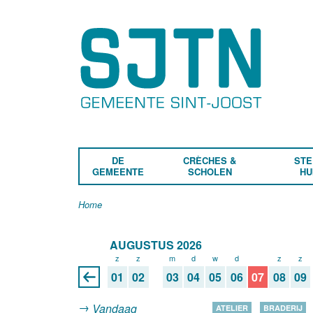
DE
CRÈCHES &
STE
GEMEENTE
SCHOLEN
HU
Home
AUGUSTUS 2026
z
z
m
d
w
d
v
z
z
01
02
03
04
05
06
07
08
09
Vandaag
ATELIER
BRADERIJ