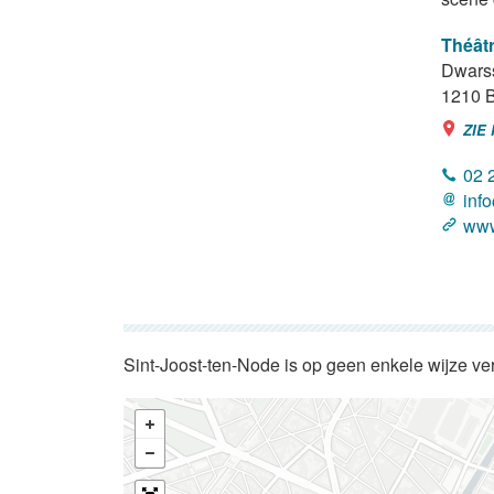
Théâtr
Dwarss
1210
B
ZIE
02 
inf
www
Sint-Joost-ten-Node is op geen enkele wijze ve