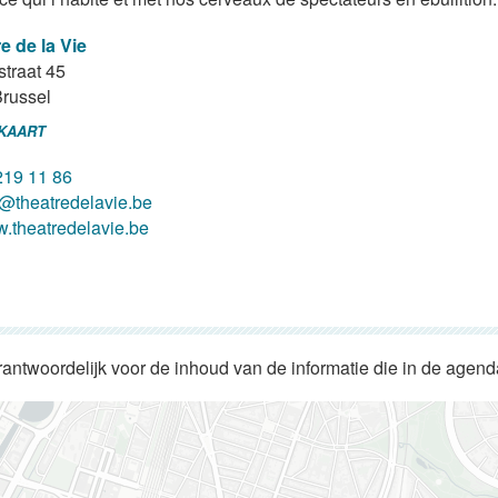
e de la Vie
traat 45
russel
 KAART
219 11 86
o@theatredelavie.be
.theatredelavie.be
rantwoordelijk voor de inhoud van de informatie die in de agen