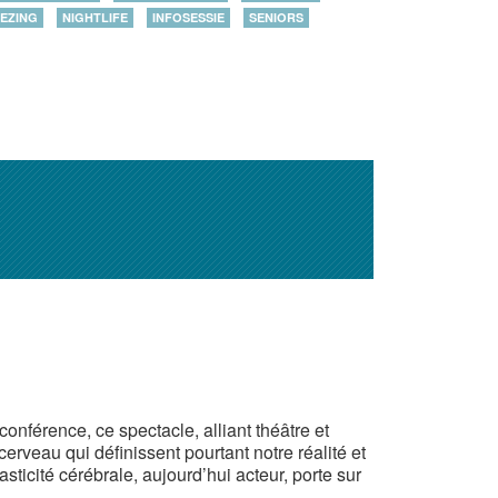
EZING
NIGHTLIFE
INFOSESSIE
SENIORS
onférence, ce spectacle, alliant théâtre et
rveau qui définissent pourtant notre réalité et
asticité cérébrale, aujourd’hui acteur, porte sur