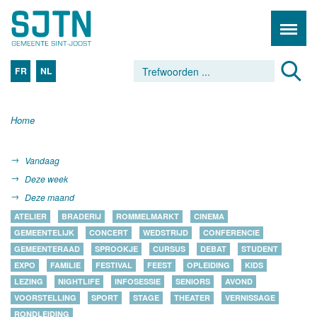
FR
NL
Home
Vandaag
Deze week
Deze maand
ATELIER
BRADERIJ
ROMMELMARKT
CINEMA
GEMEENTELIJK
CONCERT
WEDSTRIJD
CONFERENCIE
GEMEENTERAAD
SPROOKJE
CURSUS
DEBAT
STUDENT
EXPO
FAMILIE
FESTIVAL
FEEST
OPLEIDING
KIDS
LEZING
NIGHTLIFE
INFOSESSIE
SENIORS
AVOND
VOORSTELLING
SPORT
STAGE
THEATER
VERNISSAGE
RONDLEIDING