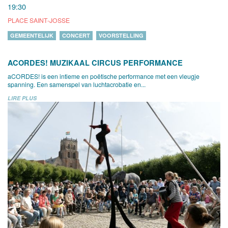
19:30
PLACE SAINT-JOSSE
GEMEENTELIJK
CONCERT
VOORSTELLING
ACORDES! MUZIKAAL CIRCUS PERFORMANCE
aCORDES! is een intieme en poëtische performance met een vleugje
spanning. Een samenspel van luchtacrobatie en...
LIRE PLUS