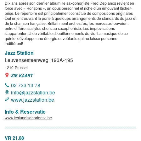
Dix ans après son dernier album, le saxophoniste Fred Deplancq revient en
force avec « Horizons », un opus personnel et riche d’un émouvant lâcher-
prise. Le répertoire est principalement constitué de compositions originales
tout en entrouvrant la porte à quelques arrangements de standards du jazz et
de la chanson française. Brillamment orchestrés, les morceaux louvoient
entre différents styles chers au saxophoniste. Les improvisations
s’apparentent à de véritables bouillonnements de vie. La musique de ce
quintet développe une énergie envoûtante qui ne laisse personne
indifférent!
Jazz Station
Leuvensesteenweg 193A-195
1210
Brussel
ZIE KAART
02 733 13 78
info@jazzstation.be
www.jazzstation.be
Info & Reservatie
www.leslundisdhortense.be
VR 21.08