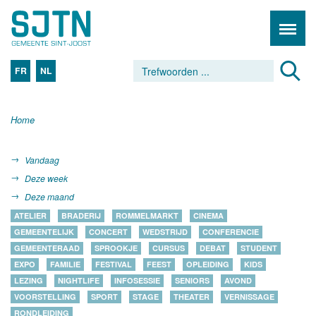
FR
NL
Home
Vandaag
Deze week
Deze maand
ATELIER
BRADERIJ
ROMMELMARKT
CINEMA
GEMEENTELIJK
CONCERT
WEDSTRIJD
CONFERENCIE
GEMEENTERAAD
SPROOKJE
CURSUS
DEBAT
STUDENT
EXPO
FAMILIE
FESTIVAL
FEEST
OPLEIDING
KIDS
LEZING
NIGHTLIFE
INFOSESSIE
SENIORS
AVOND
VOORSTELLING
SPORT
STAGE
THEATER
VERNISSAGE
RONDLEIDING