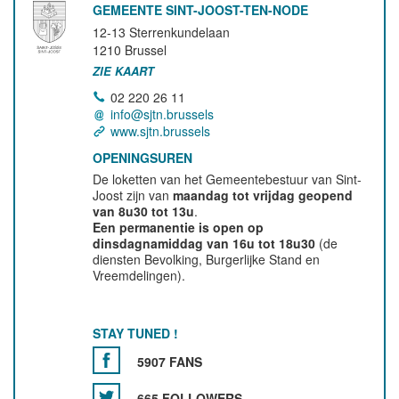
GEMEENTE SINT-JOOST-TEN-NODE
12-13 Sterrenkundelaan
1210
Brussel
ZIE KAART
02 220 26 11
info@sjtn.brussels
www.sjtn.brussels
OPENINGSUREN
De loketten van het Gemeentebestuur van Sint-
Joost zijn van
maandag tot vrijdag geopend
van 8u30 tot 13u
.
Een permanentie is open op
dinsdagnamiddag van 16u tot 18u30
(de
diensten Bevolking, Burgerlijke Stand en
Vreemdelingen).
STAY TUNED !
5907 FANS
665 FOLLOWERS