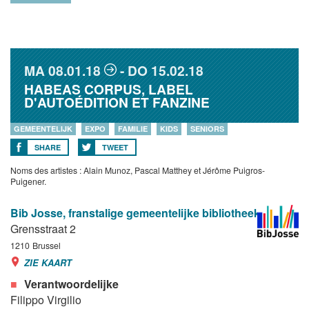
MA
08.01.18
DO
15.02.18
HABEAS CORPUS, LABEL
D'AUTOÉDITION ET FANZINE
GEMEENTELIJK
EXPO
FAMILIE
KIDS
SENIORS
SHARE
TWEET
Noms des artistes : Alain Munoz, Pascal Matthey et Jérôme Puigros-
Puigener.
Bib Josse, franstalige gemeentelijke bibliotheek
Grensstraat 2
1210
Brussel
ZIE KAART
Verantwoordelijke
Filippo Virgilio