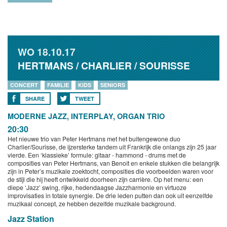
WO
18.10.17
HERTMANS / CHARLIER / SOURISSE
CONCERT
FAMILIE
KIDS
SENIORS
SHARE
TWEET
MODERNE JAZZ, INTERPLAY, ORGAN TRIO
20:30
Het nieuwe trio van Peter Hertmans met het buitengewone duo
Charlier/Sourisse, de ijzersterke tandem uit Frankrijk die onlangs zijn 25 jaar
vierde. Een ‘klassieke’ formule: gitaar - hammond - drums met de
composities van Peter Hertmans, van Benoît en enkele stukken die belangrijk
zijn in Peter’s muzikale zoektocht, composities die voorbeelden waren voor
de stijl die hij heeft ontwikkeld doorheen zijn carrière. Op het menu: een
diepe ‘Jazz’ swing, rijke, hedendaagse Jazzharmonie en virtuoze
improvisaties in totale synergie. De drie leden putten dan ook uit eenzelfde
muzikaal concept, ze hebben dezelfde muzikale background.
Jazz Station