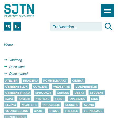
FR
NL
Home
Vandaag
Deze week
Deze maand
ATELIER
BRADERIJ
ROMMELMARKT
CINEMA
GEMEENTELIJK
CONCERT
WEDSTRIJD
CONFERENCIE
GEMEENTERAAD
SPROOKJE
CURSUS
DEBAT
STUDENT
EXPO
FAMILIE
FESTIVAL
FEEST
OPLEIDING
KIDS
LEZING
NIGHTLIFE
INFOSESSIE
SENIORS
AVOND
VOORSTELLING
SPORT
STAGE
THEATER
VERNISSAGE
RONDLEIDING