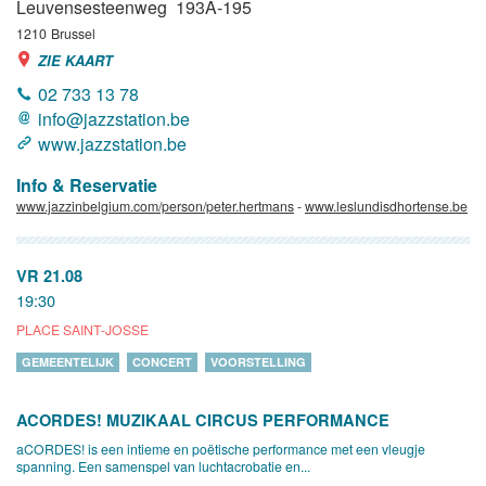
Leuvensesteenweg 193A-195
1210
Brussel
ZIE KAART
02 733 13 78
info@jazzstation.be
www.jazzstation.be
Info & Reservatie
www.jazzinbelgium.com/person/peter.hertmans
-
www.leslundisdhortense.be
VR 21.08
19:30
PLACE SAINT-JOSSE
GEMEENTELIJK
CONCERT
VOORSTELLING
ACORDES! MUZIKAAL CIRCUS PERFORMANCE
aCORDES! is een intieme en poëtische performance met een vleugje
spanning. Een samenspel van luchtacrobatie en...