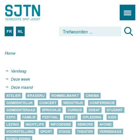
FR
NL
Home
Vandaag
Deze week
Deze maand
ATELIER
BRADERIJ
ROMMELMARKT
CINEMA
GEMEENTELIJK
CONCERT
WEDSTRIJD
CONFERENCIE
GEMEENTERAAD
SPROOKJE
CURSUS
DEBAT
STUDENT
EXPO
FAMILIE
FESTIVAL
FEEST
OPLEIDING
KIDS
LEZING
NIGHTLIFE
INFOSESSIE
SENIORS
AVOND
VOORSTELLING
SPORT
STAGE
THEATER
VERNISSAGE
RONDLEIDING