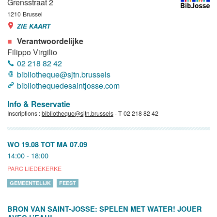
Grensstraat 2
1210
Brussel
ZIE KAART
Verantwoordelijke
Filippo Virgilio
02 218 82 42
bibliotheque@sjtn.brussels
bibliothequedesaintjosse.com
Info & Reservatie
Inscriptions :
bibliotheque@sjtn.brussels
- T 02 218 82 42
WO 19.08
TOT
MA 07.09
14:00 - 18:00
PARC LIEDEKERKE
GEMEENTELIJK
FEEST
BRON VAN SAINT-JOSSE: SPELEN MET WATER! JOUER