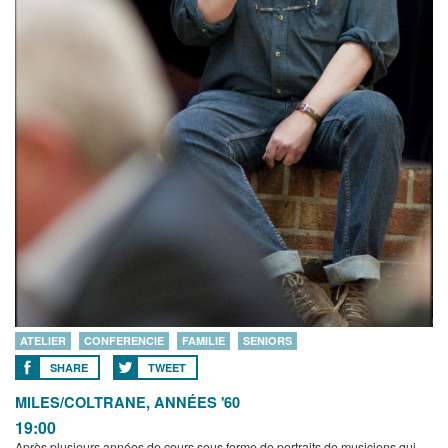
ATELIER
CONFERENCIE
FAMILIE
SENIORS
SHARE
TWEET
MILES/COLTRANE, ANNÉES '60
19:00
Après plusieurs années de cours sous forme de portraits de musiciens qui