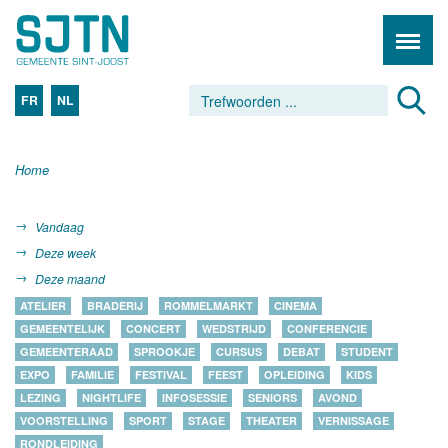
FR
NL
Home
Vandaag
Deze week
Deze maand
ATELIER
BRADERIJ
ROMMELMARKT
CINEMA
GEMEENTELIJK
CONCERT
WEDSTRIJD
CONFERENCIE
GEMEENTERAAD
SPROOKJE
CURSUS
DEBAT
STUDENT
EXPO
FAMILIE
FESTIVAL
FEEST
OPLEIDING
KIDS
LEZING
NIGHTLIFE
INFOSESSIE
SENIORS
AVOND
VOORSTELLING
SPORT
STAGE
THEATER
VERNISSAGE
RONDLEIDING