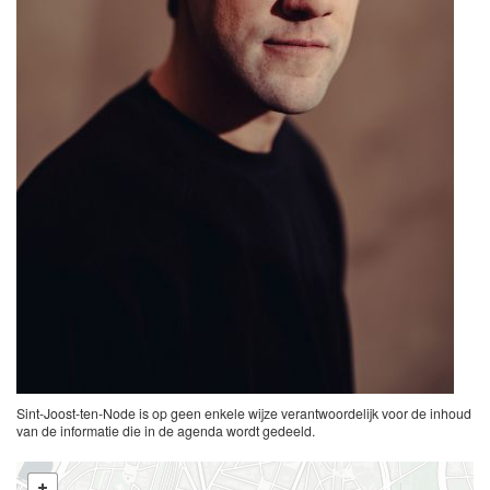
Sint-Joost-ten-Node is op geen enkele wijze verantwoordelijk voor de inhoud
van de informatie die in de agenda wordt gedeeld.