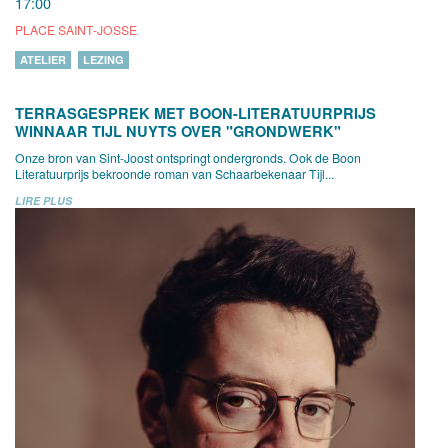
17:00
PLACE SAINT-JOSSE
ATELIER
LEZING
TERRASGESPREK MET BOON-LITERATUURPRIJS
WINNAAR TIJL NUYTS OVER "GRONDWERK"
Onze bron van Sint-Joost ontspringt ondergronds. Ook de Boon
Literatuurprijs bekroonde roman van Schaarbekenaar Tijl...
LIRE PLUS