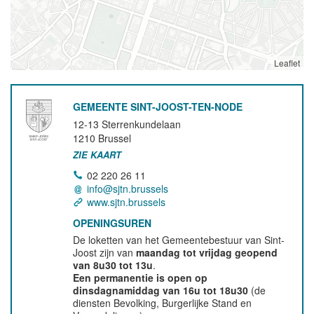
Leaflet
GEMEENTE SINT-JOOST-TEN-NODE
12-13 Sterrenkundelaan
1210
Brussel
ZIE KAART
02 220 26 11
info@sjtn.brussels
www.sjtn.brussels
OPENINGSUREN
De loketten van het Gemeentebestuur van Sint-
Joost zijn van
maandag tot vrijdag geopend
van 8u30 tot 13u
.
Een permanentie is open op
dinsdagnamiddag van 16u tot 18u30
(de
diensten Bevolking, Burgerlijke Stand en