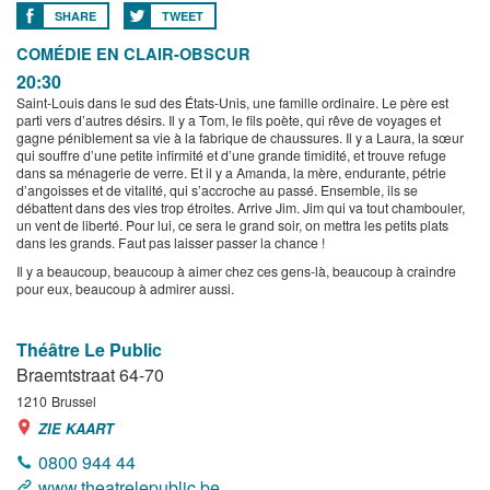
SHARE
TWEET
COMÉDIE EN CLAIR-OBSCUR
20:30
Saint-Louis dans le sud des États-Unis, une famille ordinaire. Le père est
parti vers d’autres désirs. Il y a Tom, le fils poète, qui rêve de voyages et
gagne péniblement sa vie à la fabrique de chaussures. Il y a Laura, la sœur
qui souffre d’une petite infirmité et d’une grande timidité, et trouve refuge
dans sa ménagerie de verre. Et il y a Amanda, la mère, endurante, pétrie
d’angoisses et de vitalité, qui s’accroche au passé. Ensemble, ils se
débattent dans des vies trop étroites. Arrive Jim. Jim qui va tout chambouler,
un vent de liberté. Pour lui, ce sera le grand soir, on mettra les petits plats
dans les grands. Faut pas laisser passer la chance !
Il y a beaucoup, beaucoup à aimer chez ces gens-là, beaucoup à craindre
pour eux, beaucoup à admirer aussi.
Théâtre Le Public
Braemtstraat 64-70
1210
Brussel
ZIE KAART
0800 944 44
www.theatrelepublic.be