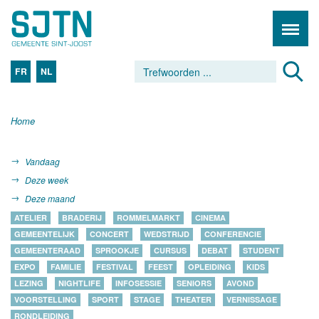
FR
NL
Home
Vandaag
Deze week
Deze maand
ATELIER
BRADERIJ
ROMMELMARKT
CINEMA
GEMEENTELIJK
CONCERT
WEDSTRIJD
CONFERENCIE
GEMEENTERAAD
SPROOKJE
CURSUS
DEBAT
STUDENT
EXPO
FAMILIE
FESTIVAL
FEEST
OPLEIDING
KIDS
LEZING
NIGHTLIFE
INFOSESSIE
SENIORS
AVOND
VOORSTELLING
SPORT
STAGE
THEATER
VERNISSAGE
RONDLEIDING