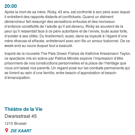
20:00
Après la mort de sa mère, Ricky, 43 ans, est confronté à son père avec lequel
il entretient des rapports distants et conflictuels. Quand un élément
déclencheur fait ressurgir des sensations enfouies et des morceaux
d’enfance constitutifs de l’adulte qu’il est devenu, Ricky se souvient de la
peur qu’il ressentait face à ce père autoritaire et de l’envie, toute aussi forte,
d’exister à ses côtés. Du tiraillement, aussi, dans sa loyauté à l’égard d’une
mère rêveuse et effacée, entretenant avec son fils un amour fusionnel. De ce
week-end au cours duquel tout a basculé.
Inspiré de la nouvelle The Pale Green Fishes de Kathrine Kressmann Taylor,
ce spectacle mis en scène par Patrice Mincke explore l’impression d’être
prisonniers de nos constructions personnelles et la place de l’héritage que
nous ont laissé nos parents. Un regard posé sur les combats permanents qui
se livrent au sein d’une famille, entre besoin d’approbation et besoin
d’émancipation.
Théâtre de la Vie
Dwarsstraat 45
1210
Brussel
ZIE KAART