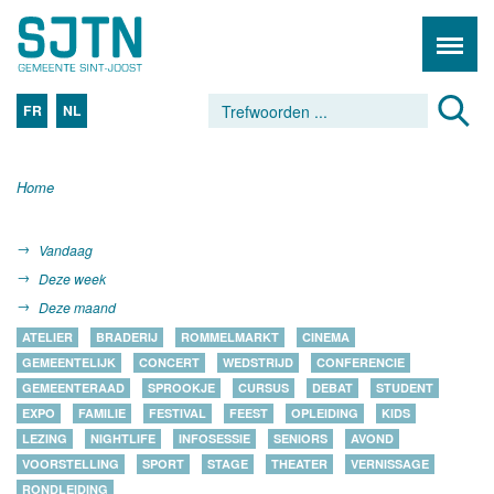
FR
NL
Home
Vandaag
Deze week
Deze maand
ATELIER
BRADERIJ
ROMMELMARKT
CINEMA
GEMEENTELIJK
CONCERT
WEDSTRIJD
CONFERENCIE
GEMEENTERAAD
SPROOKJE
CURSUS
DEBAT
STUDENT
EXPO
FAMILIE
FESTIVAL
FEEST
OPLEIDING
KIDS
LEZING
NIGHTLIFE
INFOSESSIE
SENIORS
AVOND
VOORSTELLING
SPORT
STAGE
THEATER
VERNISSAGE
RONDLEIDING