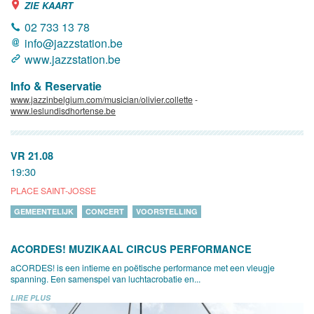
ZIE KAART
02 733 13 78
info@jazzstation.be
www.jazzstation.be
Info & Reservatie
www.jazzinbelgium.com/musician/olivier.collette
-
www.leslundisdhortense.be
VR 21.08
19:30
PLACE SAINT-JOSSE
GEMEENTELIJK
CONCERT
VOORSTELLING
ACORDES! MUZIKAAL CIRCUS PERFORMANCE
aCORDES! is een intieme en poëtische performance met een vleugje
spanning. Een samenspel van luchtacrobatie en...
LIRE PLUS