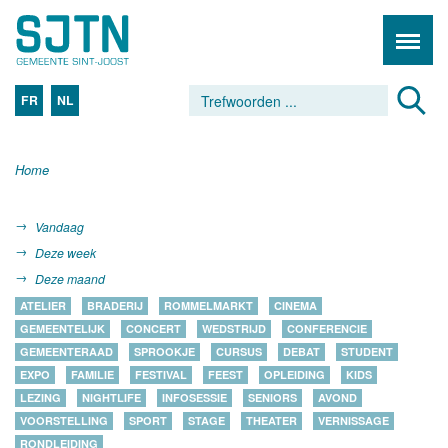
FR
NL
Home
Vandaag
Deze week
Deze maand
ATELIER
BRADERIJ
ROMMELMARKT
CINEMA
GEMEENTELIJK
CONCERT
WEDSTRIJD
CONFERENCIE
GEMEENTERAAD
SPROOKJE
CURSUS
DEBAT
STUDENT
EXPO
FAMILIE
FESTIVAL
FEEST
OPLEIDING
KIDS
LEZING
NIGHTLIFE
INFOSESSIE
SENIORS
AVOND
VOORSTELLING
SPORT
STAGE
THEATER
VERNISSAGE
RONDLEIDING