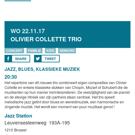
WO
22.11.17
OLIVIER COLLETTE TRIO
CONCERT
FAMILIE
KIDS
SENIORS
SHARE
TWEET
JAZZ, BLUES, KLASSIEKE MUZIEK
20:30
Het repertoire van dit nieuwe trio combineert eigen composities van Olivier
Collette en enkele klassieke stukken van Chopin, Mozart of Schubert die de
muzikanten op hun manier herinterpreteren. De veelzijdigheid van de pianist
en de stevige ritmiek van zijn partners staan centraal. Het trio speelt
melodische jazz getint door blues en wereldmuziek, een harmonische en
zingende muziek. Het wordt een moment van puur muzikaal genot !
Jazz Station
Leuvensesteenweg 193A-195
1210
Brussel