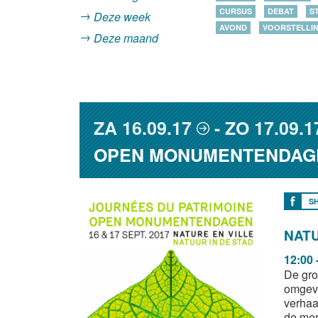
CURSUS
DEBAT
S
Deze week
AVOND
VOORSTELLI
Deze maand
ZA
16.09.17
ZO
17.09.1
OPEN MONUMENTENDAG
S
NATU
12:00 
De gro
omgevi
verhaa
de mer