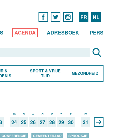
FR
NL
WS
AGENDA
ADRESBOEK
PERS
R &
SPORT & VRIJE
GEZONDHEID
DENIS
TIJD
z
m
d
w
d
v
z
z
m
3
24
25
26
27
28
29
30
31
CONFERENCIE
GEMEENTERAAD
SPROOKJE