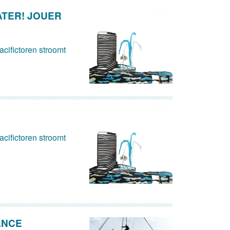
ATER! JOUER
cifictoren stroomt
cifictoren stroomt
ANCE