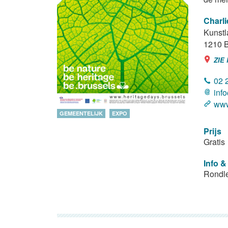
Charl
Kunstl
1210
B
ZIE
02 
inf
www
GEMEENTELIJK
EXPO
Prijs
Gratis
Info &
Rondle