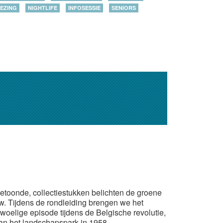
EZING
NIGHTLIFE
INFOSESSIE
SENIORS
etoonde, collectiestukken belichten de groene
. Tijdens de rondleiding brengen we het
woelige episode tijdens de Belgische revolutie,
van het landschapspark in 1958.