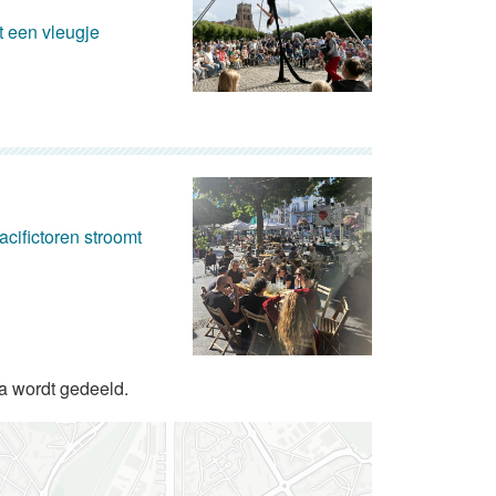
 een vleugje
cifictoren stroomt
da wordt gedeeld.