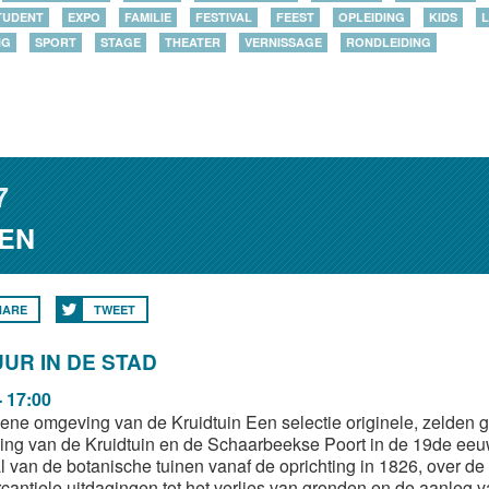
TUDENT
EXPO
FAMILIE
FESTIVAL
FEEST
OPLEIDING
KIDS
L
NG
SPORT
STAGE
THEATER
VERNISSAGE
RONDLEIDING
7
EN
HARE
TWEET
UR IN DE STAD
- 17:00
ene omgeving van de Kruidtuin Een selectie originele, zelden g
ng van de Kruidtuin en de Schaarbeekse Poort in de 19de eeuw
l van de botanische tuinen vanaf de oprichting in 1826, over de 
cantiele uitdagingen tot het verlies van gronden en de aanleg 