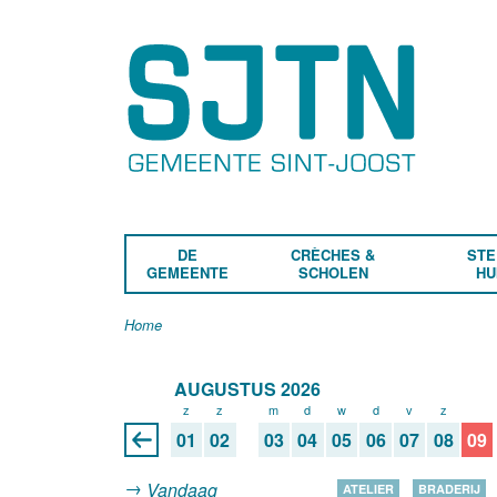
DE
CRÈCHES &
STE
GEMEENTE
SCHOLEN
HU
Home
AUGUSTUS 2026
z
z
m
d
w
d
v
z
z
01
02
03
04
05
06
07
08
09
Vandaag
ATELIER
BRADERIJ