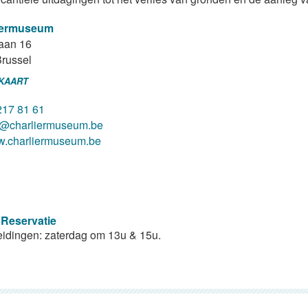
iermuseum
aan 16
russel
 KAART
217 81 61
o@charliermuseum.be
.charliermuseum.be
 Reservatie
idingen: zaterdag om 13u & 15u.