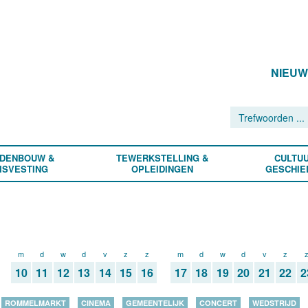
NIEU
DENBOUW &
TEWERKSTELLING &
CULTUU
ISVESTING
OPLEIDINGEN
GESCHIE
m
d
w
d
v
z
z
m
d
w
d
v
z
10
11
12
13
14
15
16
17
18
19
20
21
22
2
ROMMELMARKT
CINEMA
GEMEENTELIJK
CONCERT
WEDSTRIJD