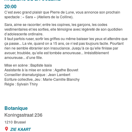
20:00
C’est avec grand plaisir que Pierre de Lune, vous annonce son prochain
spectacle : « Sara » (Ateliers de la Colline).
Sara, aime se raconter; entre les copines, les garçons, les codes
vestimentaires et les sorties, elle témoigne avec légèreté de son quotidien
d’adolescente ordinaire.
Il faut parfois ruser, sortir les griffes ou même baisser les yeux et attendre que
ça passe... La vie, quand on a 15 ans, ce n’est pas toujours facile. Pourtant
rien ne semble ébranler son insouciance. Jusqu’à ce qu’elle finisse par
avouer, troublée, qu’elle est tombée amoureuse... Irrésistiblement
amoureuse... d’une fille.
Mise en scène : Baptiste Isaia
Assistante à la mise en scène : Agathe Bouvet
Conseiller dramaturgique : Jean Lambert
Ecriture collective, Jeu : Marie-Camille Blanchy
Régie : Sylvain Thiry
Botanique
Koningsstraat 236
1210
Brussel
ZIE KAART