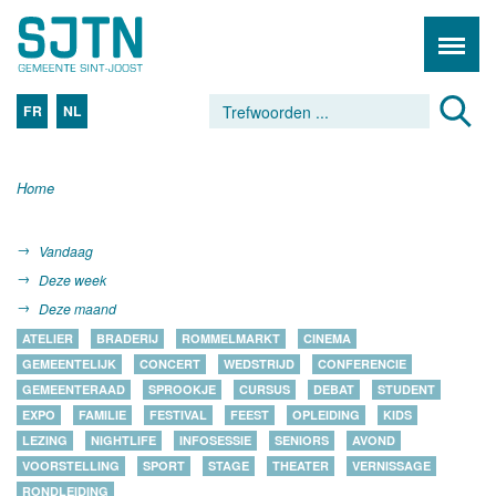
FR
NL
Home
Vandaag
Deze week
Deze maand
ATELIER
BRADERIJ
ROMMELMARKT
CINEMA
GEMEENTELIJK
CONCERT
WEDSTRIJD
CONFERENCIE
GEMEENTERAAD
SPROOKJE
CURSUS
DEBAT
STUDENT
EXPO
FAMILIE
FESTIVAL
FEEST
OPLEIDING
KIDS
LEZING
NIGHTLIFE
INFOSESSIE
SENIORS
AVOND
VOORSTELLING
SPORT
STAGE
THEATER
VERNISSAGE
RONDLEIDING