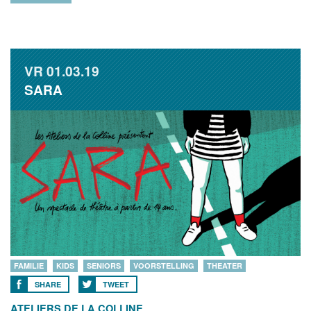
VR
01.03.19
SARA
FAMILIE
KIDS
SENIORS
VOORSTELLING
THEATER
SHARE
TWEET
ATELIERS DE LA COLLINE