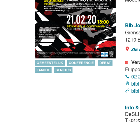
Bib Jo
Grenss
1210
B
ZIE
Ver
GEMEENTELIJK
CONFERENCIE
DEBAT
Filippo
FAMILIE
SENIORS
02 
bib
bib
Info &
DeSLI 
T 02 2