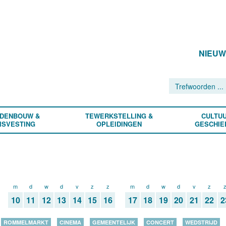
NIEU
DENBOUW &
TEWERKSTELLING &
CULTUU
ISVESTING
OPLEIDINGEN
GESCHIE
m
d
w
d
v
z
z
m
d
w
d
v
z
10
11
12
13
14
15
16
17
18
19
20
21
22
2
ROMMELMARKT
CINEMA
GEMEENTELIJK
CONCERT
WEDSTRIJD