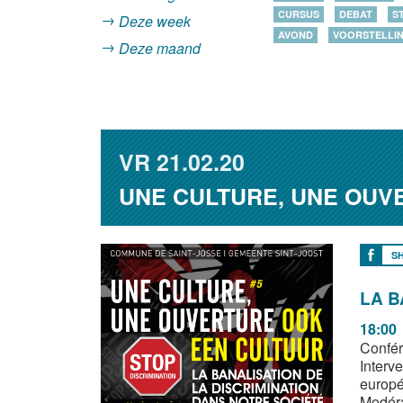
CURSUS
DEBAT
S
Deze week
AVOND
VOORSTELLI
Deze maand
VR
21.02.20
UNE CULTURE, UNE OUV
S
LA B
18:00
Confér
Interv
europé
Modéra