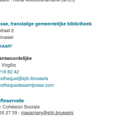
sse, franstalige gemeentelijke bibliotheek
traat 2
russel
 KAART
antwoordelijke
 Virgilio
218 82 42
liotheque@sjtn.brussels
liothequedesaintjosse.com
 Reservatie
/ Cohésion Sociale
20 27 39 -
masamary@sjtn.brussels