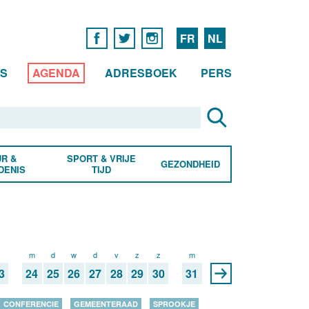
FR
NL
WS
AGENDA
ADRESBOEK
PERS
R &
SPORT & VRIJE
GEZONDHEID
DENIS
TIJD
z
m
d
w
d
v
z
z
m
3
24
25
26
27
28
29
30
31
CONFERENCIE
GEMEENTERAAD
SPROOKJE