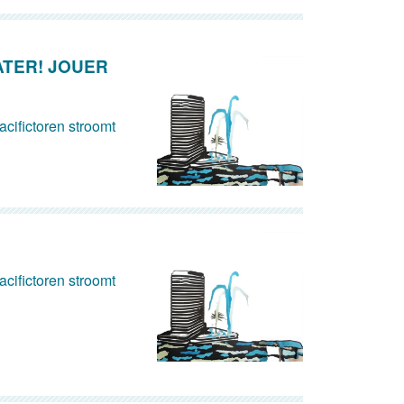
ATER! JOUER
cifictoren stroomt
cifictoren stroomt