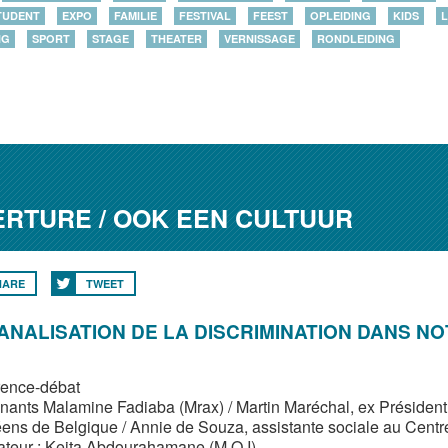
TUDENT
EXPO
FAMILIE
FESTIVAL
FEEST
OPLEIDING
KIDS
L
NG
SPORT
STAGE
THEATER
VERNISSAGE
RONDLEIDING
ERTURE / OOK EEN CULTUUR
HARE
TWEET
ANALISATION DE LA DISCRIMINATION DANS N
ence-débat
enants Malamine Fadiaba (Mrax) / Martin Maréchal, ex Président 
ens de Belgique / Annie de Souza, assistante sociale au Centre
teur : Keita Abdourahamane (M.O.I)