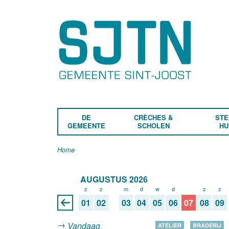
DE
CRÈCHES &
STE
GEMEENTE
SCHOLEN
HU
Home
AUGUSTUS 2026
z
z
m
d
w
d
v
z
z
01
02
03
04
05
06
07
08
09
Vandaag
ATELIER
BRADERIJ