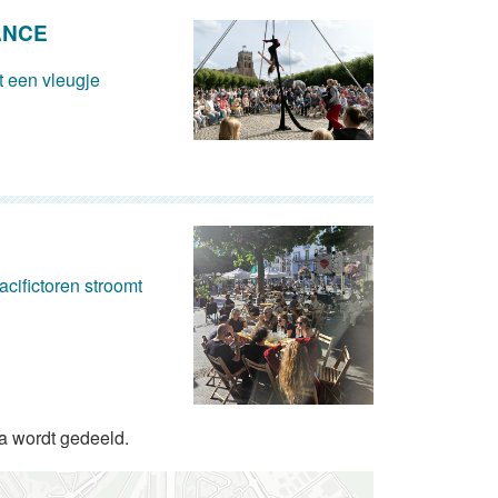
ANCE
 een vleugje
cifictoren stroomt
da wordt gedeeld.