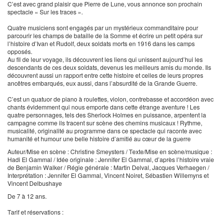
C’est avec grand plaisir que Pierre de Lune, vous annonce son prochain
spectacle « Sur les traces ».
Quatre musiciens sont engagés par un mystérieux commanditaire pour
parcourir les champs de bataille de la Somme et écrire un petit opéra sur
l’histoire d’Ivan et Rudolf, deux soldats morts en 1916 dans les camps
opposés.
Au fil de leur voyage, ils découvrent les liens qui unissent aujourd’hui les
descendants de ces deux soldats, devenus les meilleurs amis du monde. Ils
découvrent aussi un rapport entre cette histoire et celles de leurs propres
ancêtres embarqués, eux aussi, dans l’absurdité de la Grande Guerre.
C’est un quatuor de piano à roulettes, violon, contrebasse et accordéon avec
chants évidemment qui nous emporte dans cette étrange aventure ! Les
quatre personnages, tels des Sherlock Holmes en puissance, arpentent la
campagne comme ils tracent sur scène des chemins musicaux ! Rythme,
musicalité, originalité au programme dans ce spectacle qui raconte avec
humanité et humour une belle histoire d’amitié au cœur de la guerre
Auteur/Mise en scène : Christine Smeysters / Texte/Mise en scène/musique :
Hadi El Gammal / Idée originale : Jennifer El Gammal, d’après l’histoire vraie
de Benjamin Walker / Régie générale : Martin Delval, Jacques Verhaegen /
Interprétation : Jennifer El Gammal, Vincent Noiret, Sébastien Willemyns et
Vincent Delbushaye
De 7 à 12 ans.
Tarif et réservations :