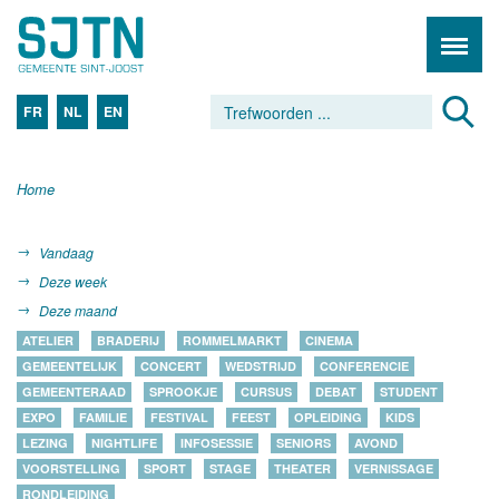
FR
NL
EN
Home
Vandaag
Deze week
Deze maand
ATELIER
BRADERIJ
ROMMELMARKT
CINEMA
GEMEENTELIJK
CONCERT
WEDSTRIJD
CONFERENCIE
GEMEENTERAAD
SPROOKJE
CURSUS
DEBAT
STUDENT
EXPO
FAMILIE
FESTIVAL
FEEST
OPLEIDING
KIDS
LEZING
NIGHTLIFE
INFOSESSIE
SENIORS
AVOND
VOORSTELLING
SPORT
STAGE
THEATER
VERNISSAGE
RONDLEIDING