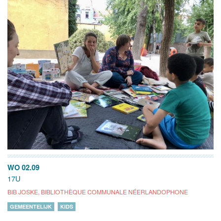
WO 02.09
17U
BIB JOSKE, BIBLIOTHÈQUE COMMUNALE NÉERLANDOPHONE
GEMEENTELIJK
KIDS