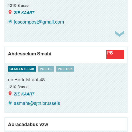
1210
Brussel
ZIE KAART
joscompost@gmail.com
Abdesselam Smahi
GEMEENTELIJK
POLITIE
POLITIEK
de Bériotstraat 48
1210
Brussel
ZIE KAART
asmahi@sjtn.brussels
Abracadabus vzw