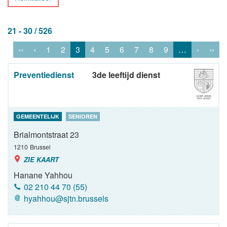
21 - 30 / 526
‹‹
‹
1
2
3
4
5
6
7
8
9
…
›
››
Preventiedienst
3de leeftijd dienst
GEMEENTELIJK
SENIOREN
Brialmontstraat 23
1210
Brussel
ZIE KAART
Hanane Yahhou
02 210 44 70 (55)
hyahhou@sjtn.brussels