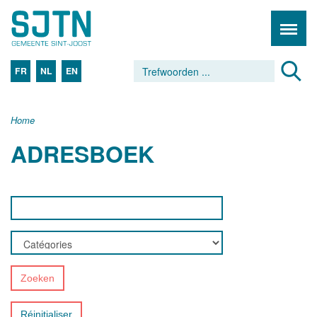
FR
NL
EN
Home
ADRESBOEK
Zoeken
Réinitialiser