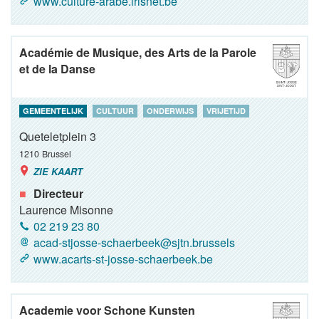
www.culture-arabe.irisnet.be
Académie de Musique, des Arts de la Parole
et de la Danse
GEMEENTELIJK
CULTUUR
ONDERWIJS
VRIJETIJD
Queteletplein 3
1210
Brussel
ZIE KAART
Directeur
Laurence Misonne
02 219 23 80
acad-stjosse-schaerbeek@sjtn.brussels
www.acarts-st-josse-schaerbeek.be
Academie voor Schone Kunsten