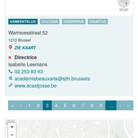
GEMEENTELIJK
CULTUUR
ONDERWIJS
VRIJETIJD
Warmoesstraat 52
1210
Brussel
ZIE KAART
Directrice
Isabelle Leemans
02 253 83 63
academiebeauxarts@sjtn.brussels
www.acastjosse.be
‹‹
‹
1
2
3
4
5
6
7
8
9
…
›
››