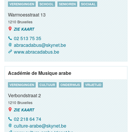
VERENIGINGEN
SCHOOL
SENIOREN
SOCIAAL
Warmoesstraat 13
1210
Bruxelles
ZIE KAART
02 513 75 35
abracadabus@skynet.be
www.abracadabus.be
Académie de Musique arabe
VERENIGINGEN
CULTUUR
ONDERWIJS
VRIJETIJD
Verbondstraat 2
1210
Bruxelles
ZIE KAART
02 218 64 74
culture-arabe@skynet.be