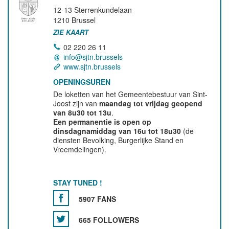
12-13 Sterrenkundelaan
1210
Brussel
ZIE KAART
02 220 26 11
info@sjtn.brussels
www.sjtn.brussels
OPENINGSUREN
De loketten van het Gemeentebestuur van Sint-
Joost zijn van
maandag tot vrijdag geopend
van 8u30 tot 13u
.
Een permanentie is open op
dinsdagnamiddag van 16u tot 18u30
(de
diensten Bevolking, Burgerlijke Stand en
Vreemdelingen).
STAY TUNED !
5907 FANS
665 FOLLOWERS