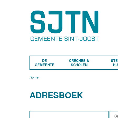
DE
CRÈCHES &
STE
GEMEENTE
SCHOLEN
HU
Home
ADRESBOEK