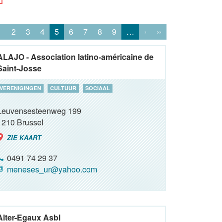
1
2
3
4
5
6
7
8
9
…
›
››
ALAJO - Association latino-américaine de
Saint-Josse
VERENIGINGEN
CULTUUR
SOCIAAL
Leuvensesteenweg 199
1210
Brussel
ZIE KAART
0491 74 29 37
meneses_ur@yahoo.com
Alter-Egaux Asbl