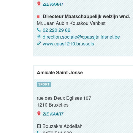
ZIE KAART
Directeur Maatschappelijk welzijn wnd.
Mr. Jean Aubin Kouakou Vanbist
02 220 29 82
direction.sociale@cpassjtn.irisnet.be
www.cpas1210.brussels
Amicale Saint-Josse
SPORT
rue des Deux Eglises 107
1210
Bruxelles
ZIE KAART
El Bouzakhi Abdellah
0479 511 822