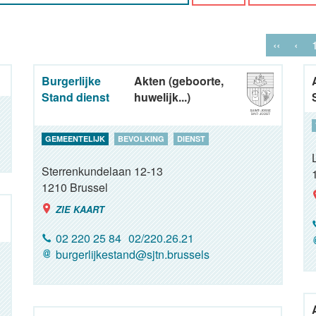
‹‹
‹
Burgerlijke
Akten (geboorte,
Stand dienst
huwelijk...)
GEMEENTELIJK
BEVOLKING
DIENST
Sterrenkundelaan 12-13
1210
Brussel
ZIE KAART
02 220 25 84
02/220.26.21
burgerlijkestand@sjtn.brussels