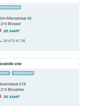
VERENIGINGEN
Sint-Alfonsstraat 45
1210
Brussel
ZIE KAART
02 673 47 35
Anatolie vzw
SPORT
VERENIGINGEN
Groenstraat 37A
1210
Bruxelles
ZIE KAART