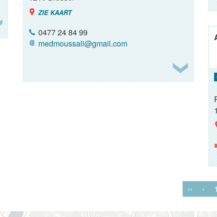
ZIE KAART
0477 24 84 99
medmoussali@gmail.com
‹‹
‹