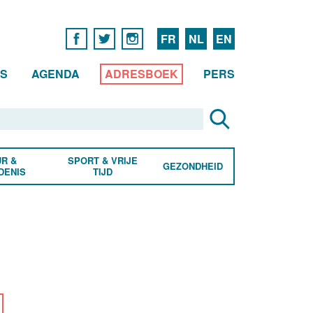
FR
NL
EN
WS
AGENDA
ADRESBOEK
PERS
R &
SPORT & VRIJE
GEZONDHEID
DENIS
TIJD