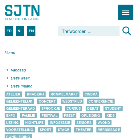
FR
NL
EN
Home
Vandaag
Deze week
Deze maand
ATELIER
BRADERIJ
ROMMELMARKT
CINEMA
GEMEENTELIJK
CONCERT
WEDSTRIJD
CONFERENCIE
GEMEENTERAAD
SPROOKJE
CURSUS
DEBAT
STUDENT
EXPO
FAMILIE
FESTIVAL
FEEST
OPLEIDING
KIDS
LEZING
NIGHTLIFE
INFOSESSIE
SENIORS
AVOND
VOORSTELLING
SPORT
STAGE
THEATER
VERNISSAGE
RONDLEIDING