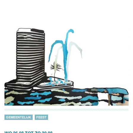
GEMEENTELIJK
FEEST
WO 26.08
TOT
ZO 30.08