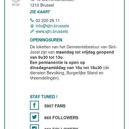
1210
Brussel
ZIE KAART
02 220 26 11
info@sjtn.brussels
www.sjtn.brussels
OPENINGSUREN
De loketten van het Gemeentebestuur van Sint-
Joost zijn van
maandag tot vrijdag geopend
van 8u30 tot 13u
.
Een permanentie is open op
dinsdagnamiddag van 16u tot 18u30
(de
diensten Bevolking, Burgerlijke Stand en
Vreemdelingen).
STAY TUNED !
5907 FANS
665 FOLLOWERS