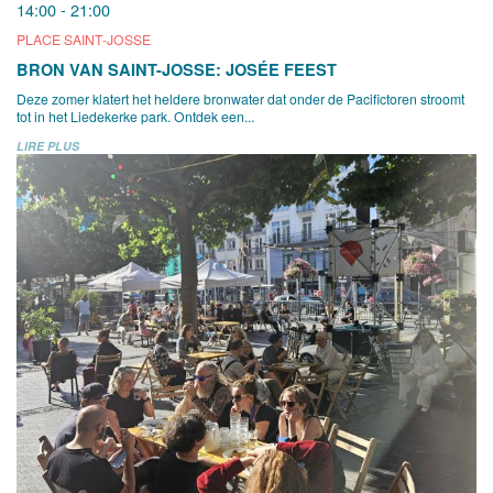
14:00 - 21:00
PLACE SAINT-JOSSE
BRON VAN SAINT-JOSSE: JOSÉE FEEST
Deze zomer klatert het heldere bronwater dat onder de Pacifictoren stroomt
tot in het Liedekerke park. Ontdek een...
LIRE PLUS