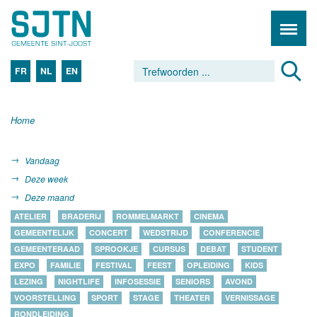
FR
NL
EN
Home
Vandaag
Deze week
Deze maand
ATELIER
BRADERIJ
ROMMELMARKT
CINEMA
GEMEENTELIJK
CONCERT
WEDSTRIJD
CONFERENCIE
GEMEENTERAAD
SPROOKJE
CURSUS
DEBAT
STUDENT
EXPO
FAMILIE
FESTIVAL
FEEST
OPLEIDING
KIDS
LEZING
NIGHTLIFE
INFOSESSIE
SENIORS
AVOND
VOORSTELLING
SPORT
STAGE
THEATER
VERNISSAGE
RONDLEIDING