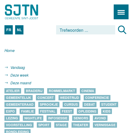
FR
NL
Home
Vandaag
Deze week
Deze maand
ATELIER
BRADERIJ
ROMMELMARKT
CINEMA
GEMEENTELIJK
CONCERT
WEDSTRIJD
CONFERENCIE
GEMEENTERAAD
SPROOKJE
CURSUS
DEBAT
STUDENT
EXPO
FAMILIE
FESTIVAL
FEEST
OPLEIDING
KIDS
LEZING
NIGHTLIFE
INFOSESSIE
SENIORS
AVOND
VOORSTELLING
SPORT
STAGE
THEATER
VERNISSAGE
RONDLEIDING