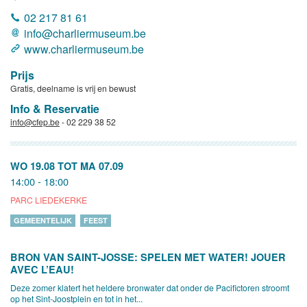
02 217 81 61
info@charliermuseum.be
www.charliermuseum.be
Prijs
Gratis, deelname is vrij en bewust
Info & Reservatie
info@cfep.be
- 02 229 38 52
WO 19.08
TOT
MA 07.09
14:00 - 18:00
PARC LIEDEKERKE
GEMEENTELIJK
FEEST
BRON VAN SAINT-JOSSE: SPELEN MET WATER! JOUER
AVEC L’EAU!
Deze zomer klatert het heldere bronwater dat onder de Pacifictoren stroomt
op het Sint-Joostplein en tot in het...