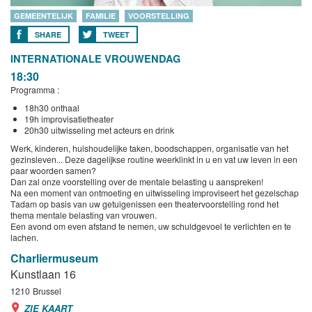
GEMEENTELIJK
FAMILIE
VOORSTELLING
SHARE
TWEET
INTERNATIONALE VROUWENDAG
18:30
Programma :
18h30 onthaal
19h improvisatietheater
20h30 uitwisseling met acteurs en drink
Werk, kinderen, huishoudelijke taken, boodschappen, organisatie van het
gezinsleven... Deze dagelijkse routine weerklinkt in u en vat uw leven in een
paar woorden samen?
Dan zal onze voorstelling over de mentale belasting u aanspreken!
Na een moment van ontmoeting en uitwisseling improviseert het gezelschap
Tadam op basis van uw getuigenissen een theatervoorstelling rond het
thema mentale belasting van vrouwen.
Een avond om even afstand te nemen, uw schuldgevoel te verlichten en te
lachen.
Charliermuseum
Kunstlaan 16
1210
Brussel
ZIE KAART