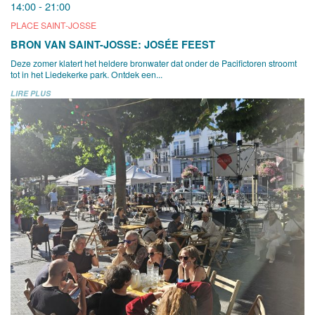
14:00 - 21:00
PLACE SAINT-JOSSE
BRON VAN SAINT-JOSSE: JOSÉE FEEST
Deze zomer klatert het heldere bronwater dat onder de Pacifictoren stroomt
tot in het Liedekerke park. Ontdek een...
LIRE PLUS