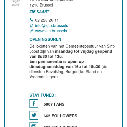
1210
Brussel
ZIE KAART
02 220 26 11
info@sjtn.brussels
www.sjtn.brussels
OPENINGSUREN
De loketten van het Gemeentebestuur van Sint-
Joost zijn van
maandag tot vrijdag geopend
van 8u30 tot 13u
.
Een permanentie is open op
dinsdagnamiddag van 16u tot 18u30
(de
diensten Bevolking, Burgerlijke Stand en
Vreemdelingen).
STAY TUNED !
5907 FANS
665 FOLLOWERS