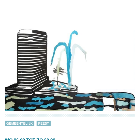
GEMEENTELIJK
FEEST
WO 26.08
TOT
ZO 30.08