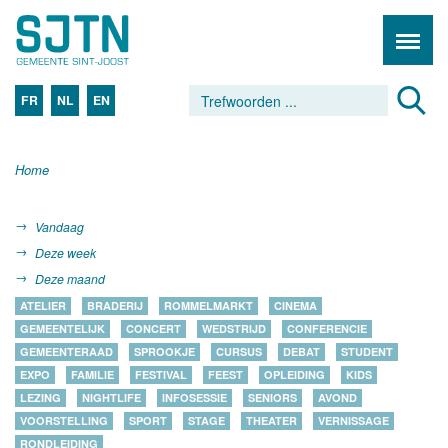
FR
NL
EN
Home
Vandaag
Deze week
Deze maand
ATELIER
BRADERIJ
ROMMELMARKT
CINEMA
GEMEENTELIJK
CONCERT
WEDSTRIJD
CONFERENCIE
GEMEENTERAAD
SPROOKJE
CURSUS
DEBAT
STUDENT
EXPO
FAMILIE
FESTIVAL
FEEST
OPLEIDING
KIDS
LEZING
NIGHTLIFE
INFOSESSIE
SENIORS
AVOND
VOORSTELLING
SPORT
STAGE
THEATER
VERNISSAGE
RONDLEIDING