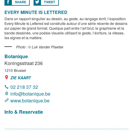
SHARE
TWEET
EVERY MINUTE IS LETTERED
Dans un rapport singulier au dessin, au geste, au langage écrit, l’exposition
Every Minute Is Lettered est construite autour d’une série récente de dessins
sur papier de grand format. Quelque part entre l’art brut, le graphisme et la
bande dessinée, une poésie visuelle utilisant le geste, l’écriture, la vitesse,
les signes et la matière.
Photo : © Luk Vander Plaetse
Botanique
Koningsstraat 236
1210
Brussel
ZIE KAART
02 218 37 32
info@botanique.be
www.botanique.be
Info & Reservatie