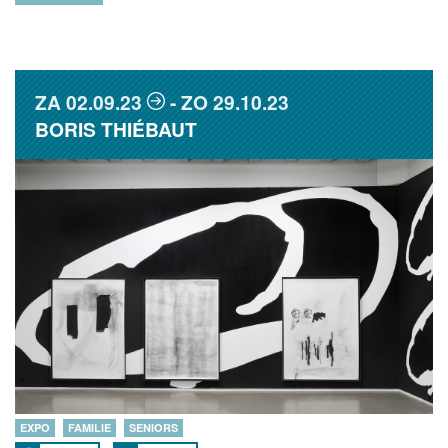
ZA
02.09.23
ZO
29.10.23
BORIS THIÉBAUT
EXPO
FAMILIE
SENIORS