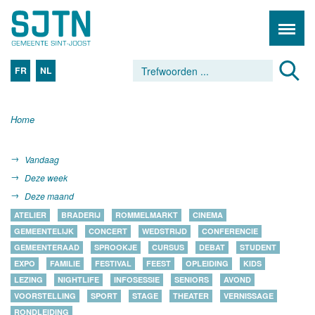
FR
NL
Home
Vandaag
Deze week
Deze maand
ATELIER
BRADERIJ
ROMMELMARKT
CINEMA
GEMEENTELIJK
CONCERT
WEDSTRIJD
CONFERENCIE
GEMEENTERAAD
SPROOKJE
CURSUS
DEBAT
STUDENT
EXPO
FAMILIE
FESTIVAL
FEEST
OPLEIDING
KIDS
LEZING
NIGHTLIFE
INFOSESSIE
SENIORS
AVOND
VOORSTELLING
SPORT
STAGE
THEATER
VERNISSAGE
RONDLEIDING