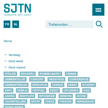
FR
NL
Home
Vandaag
Deze week
Deze maand
ATELIER
BRADERIJ
ROMMELMARKT
CINEMA
GEMEENTELIJK
CONCERT
WEDSTRIJD
CONFERENCIE
GEMEENTERAAD
SPROOKJE
CURSUS
DEBAT
STUDENT
EXPO
FAMILIE
FESTIVAL
FEEST
OPLEIDING
KIDS
LEZING
NIGHTLIFE
INFOSESSIE
SENIORS
AVOND
VOORSTELLING
SPORT
STAGE
THEATER
VERNISSAGE
RONDLEIDING