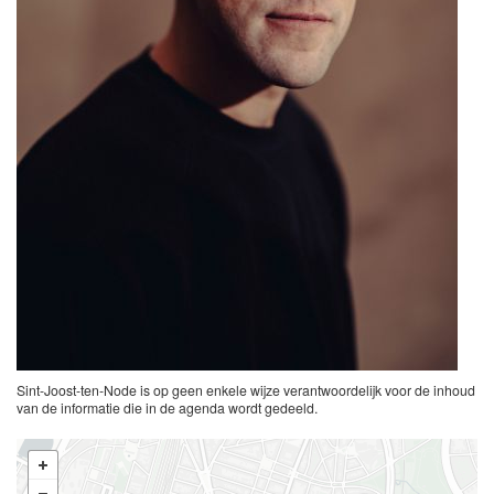
Sint-Joost-ten-Node is op geen enkele wijze verantwoordelijk voor de inhoud
van de informatie die in de agenda wordt gedeeld.