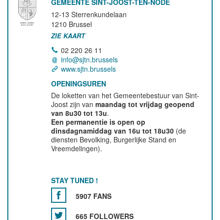
GEMEENTE SINT-JOOST-TEN-NODE
12-13 Sterrenkundelaan
1210
Brussel
ZIE KAART
02 220 26 11
info@sjtn.brussels
www.sjtn.brussels
OPENINGSUREN
De loketten van het Gemeentebestuur van Sint-
Joost zijn van
maandag tot vrijdag geopend
van 8u30 tot 13u
.
Een permanentie is open op
dinsdagnamiddag van 16u tot 18u30
(de
diensten Bevolking, Burgerlijke Stand en
Vreemdelingen).
STAY TUNED !
5907 FANS
665 FOLLOWERS