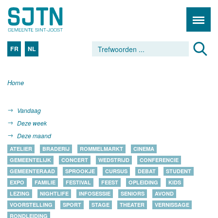
FR
NL
Home
Vandaag
Deze week
Deze maand
ATELIER
BRADERIJ
ROMMELMARKT
CINEMA
GEMEENTELIJK
CONCERT
WEDSTRIJD
CONFERENCIE
GEMEENTERAAD
SPROOKJE
CURSUS
DEBAT
STUDENT
EXPO
FAMILIE
FESTIVAL
FEEST
OPLEIDING
KIDS
LEZING
NIGHTLIFE
INFOSESSIE
SENIORS
AVOND
VOORSTELLING
SPORT
STAGE
THEATER
VERNISSAGE
RONDLEIDING