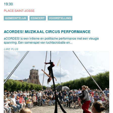
19:30
PLACE SAINT-JOSSE
GEMEENTELIJK
CONCERT
VOORSTELLING
ACORDES! MUZIKAAL CIRCUS PERFORMANCE
aCORDES! is een intieme en poëtische performance met een vleugje
spanning. Een samenspel van luchtacrobatie en...
LIRE PLUS