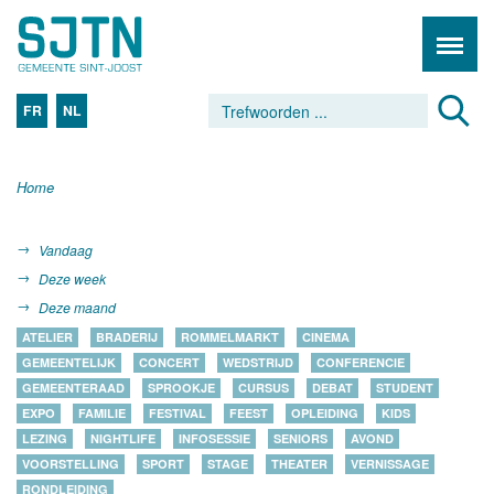
FR
NL
Home
Vandaag
Deze week
Deze maand
ATELIER
BRADERIJ
ROMMELMARKT
CINEMA
GEMEENTELIJK
CONCERT
WEDSTRIJD
CONFERENCIE
GEMEENTERAAD
SPROOKJE
CURSUS
DEBAT
STUDENT
EXPO
FAMILIE
FESTIVAL
FEEST
OPLEIDING
KIDS
LEZING
NIGHTLIFE
INFOSESSIE
SENIORS
AVOND
VOORSTELLING
SPORT
STAGE
THEATER
VERNISSAGE
RONDLEIDING