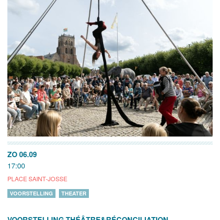
ZO 06.09
17:00
PLACE SAINT-JOSSE
VOORSTELLING
THEATER
VOORSTELLING THÉÂTRE&RÉCONCILIATION