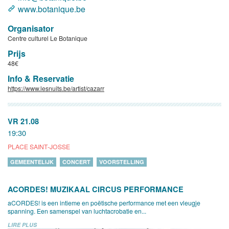
www.botanique.be
Organisator
Centre culturel Le Botanique
Prijs
48€
Info & Reservatie
https://www.lesnuits.be/artist/cazarr
VR 21.08
19:30
PLACE SAINT-JOSSE
GEMEENTELIJK
CONCERT
VOORSTELLING
ACORDES! MUZIKAAL CIRCUS PERFORMANCE
aCORDES! is een intieme en poëtische performance met een vleugje
spanning. Een samenspel van luchtacrobatie en...
LIRE PLUS