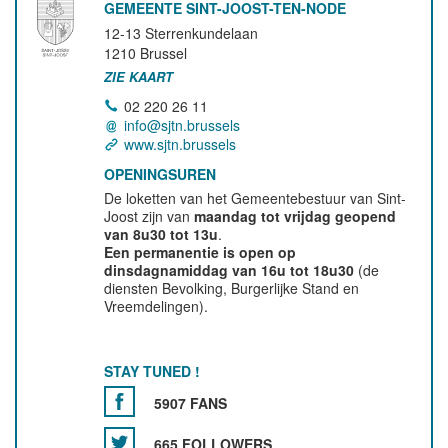
GEMEENTE SINT-JOOST-TEN-NODE
12-13 Sterrenkundelaan
1210
Brussel
ZIE KAART
02 220 26 11
info@sjtn.brussels
www.sjtn.brussels
OPENINGSUREN
De loketten van het Gemeentebestuur van Sint-
Joost zijn van
maandag tot vrijdag geopend
van 8u30 tot 13u
.
Een permanentie is open op
dinsdagnamiddag van 16u tot 18u30
(de
diensten Bevolking, Burgerlijke Stand en
Vreemdelingen).
STAY TUNED !
5907 FANS
665 FOLLOWERS