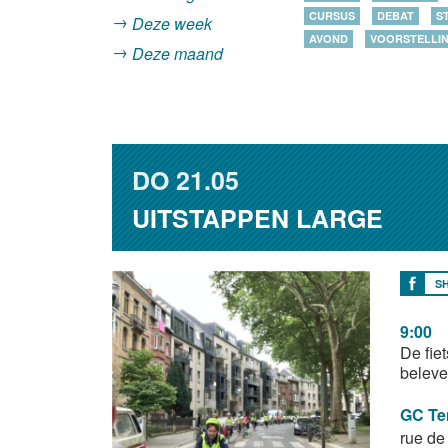
CURSUS
DEBAT
S
Deze week
AVOND
VOORSTELLI
Deze maand
DO
21.05
UITSTAPPEN LARGE
S
9:00
De fie
beleve
GC Te
rue d