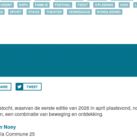
TUDENT
EXPO
FAMILIE
FESTIVAL
FEEST
OPLEIDING
KIDS
L
NG
SPORT
STAGE
THEATER
VERNISSAGE
RONDLEIDING
HARE
TWEET
tstocht, waarvan de eerste editie van 2026 in april plaatsvond, n
n, een combinatie van beweging en ontdekking.
n Noey
e la Commune 25