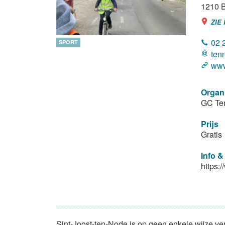
1210
B
ZIE
02 
SPORT
ten
www
Organ
GC Te
Prijs
Gratis
Info &
https:
Sint-Joost-ten-Node is op geen enkele wijze ve