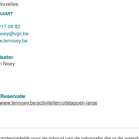
ruxelles
 KAART
217 08 82
noey@vgc.be
.tennoey.be
isator
n Noey
 Reservatie
//www.tennoey.be/activiteiten/uitstappen-large
rantwoordelijk voor de inhoud van de informatie die in de agen