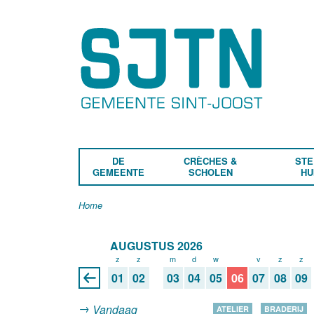
DE
CRÈCHES &
STE
GEMEENTE
SCHOLEN
HU
Home
AUGUSTUS 2026
z
z
m
d
w
d
v
z
z
01
02
03
04
05
06
07
08
09
Vandaag
ATELIER
BRADERIJ