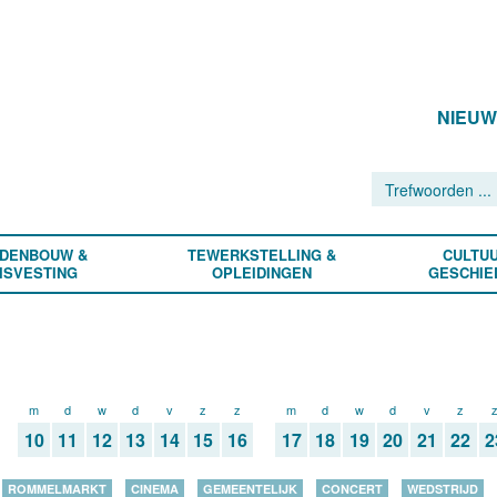
NIEU
DENBOUW &
TEWERKSTELLING &
CULTUU
ISVESTING
OPLEIDINGEN
GESCHIE
m
d
w
d
v
z
z
m
d
w
d
v
z
10
11
12
13
14
15
16
17
18
19
20
21
22
2
ROMMELMARKT
CINEMA
GEMEENTELIJK
CONCERT
WEDSTRIJD