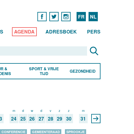
FR
NL
WS
AGENDA
ADRESBOEK
PERS
R &
SPORT & VRIJE
GEZONDHEID
DENIS
TIJD
z
m
d
w
d
v
z
z
m
3
24
25
26
27
28
29
30
31
CONFERENCIE
GEMEENTERAAD
SPROOKJE