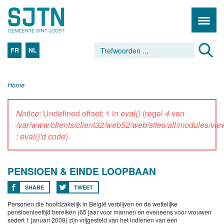
FR
NL
Home
Notice
: Undefined offset: 1 in
eval()
(regel
4
van
/var/www/clients/client32/web52/web/sites/all/modules/vi
: eval()'d code
).
PENSIOEN & EINDE LOOPBAAN
SHARE
TWEET
Personen die hoofdzakelijk in België verblijven en de wettelijke
pensioenleeftijd bereiken (65 jaar voor mannen en eveneens voor vrouwen
sedert 1 januari 2009) zijn vrijgesteld van het indienen van een