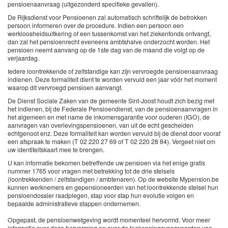
pensioenaanvraag (uitgezonderd specifieke gevallen).
De Rijksdienst voor Pensioenen zal automatisch schriftelijk de betrokken
persoon informeren over de procedure. Indien een persoon een
werkloosheidsuitkering of een tussenkomst van het ziekenfonds ontvangt,
dan zal het pensioenrecht eveneens ambtshalve onderzocht worden. Het
pensioen neemt aanvang op de 1ste dag van de maand die volgt op de
verjaardag.
Iedere loontrekkende of zelfstandige kan zijn vervroegde pensioenaanvraag
indienen. Deze formaliteit dient te worden vervuld een jaar vóór het moment
waarop dit vervroegd pensioen aanvangt.
De Dienst Sociale Zaken van de gemeente Sint-Joost houdt zich bezig met
het indienen, bij de Federale Pensioendienst, van de pensioenaanvragen in
het algemeen en met name de inkomensgarantie voor ouderen (IGO), de
aanvragen van overlevingspensioenen, van uit de echt gescheiden
echtgenoot enz. Deze formaliteit kan worden vervuld bij de dienst door vooraf
een afspraak te maken (T 02 220 27 69 of T 02 220 28 84). Vergeet niet om
uw identiteitskaart mee te brengen.
U kan informatie bekomen betreffende uw pensioen via het enige gratis
nummer 1765 voor vragen met betrekking tot de drie stelsels
(loontrekkenden / zelfstandigen / ambtenaren). Op de website Mypension.be
kunnen werknemers en gepensioneerden van het loontrekkende stelsel hun
pensioendossier raadplegen, stap voor stap hun evolutie volgen en
bepaalde administratieve stappen ondernemen.
Opgepast, de pensioenwetgeving wordt momenteel hervormd. Voor meer
informatie over deze hervorming en over de toekenningsvoorwaarden van