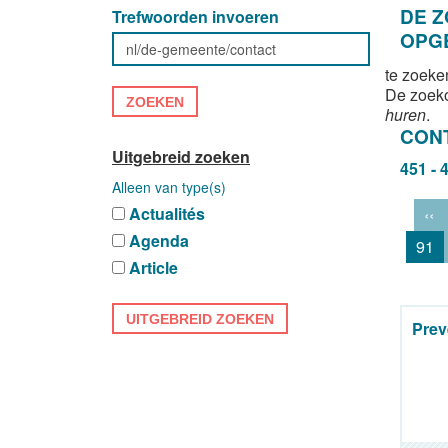
DE 
Trefwoorden invoeren
OPG
te zoeke
De zoek
ZOEKEN
huren
.
CON
Uitgebreid zoeken
451 - 
Alleen van type(s)
Actualités
‹‹
Agenda
91
Article
UITGEBREID ZOEKEN
Prev