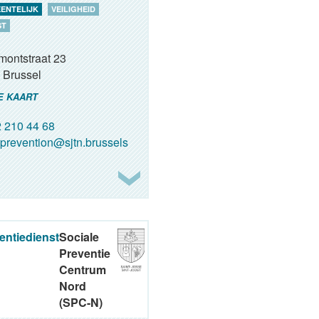
ENTELIJK
VEILIGHEID
ST
montstraat 23
Brussel
E KAART
 210 44 68
prevention@sjtn.brussels
entiedienst
Sociale
Preventie
Centrum
Nord
(SPC-N)