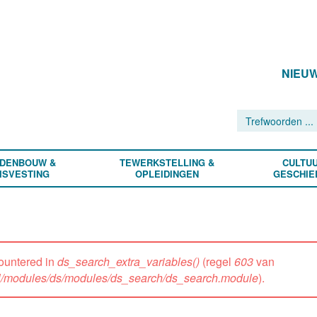
NIEU
DENBOUW &
TEWERKSTELLING &
CULTUU
ISVESTING
OPLEIDINGEN
GESCHIE
ountered in
ds_search_extra_variables()
(regel
603
van
all/modules/ds/modules/ds_search/ds_search.module
).