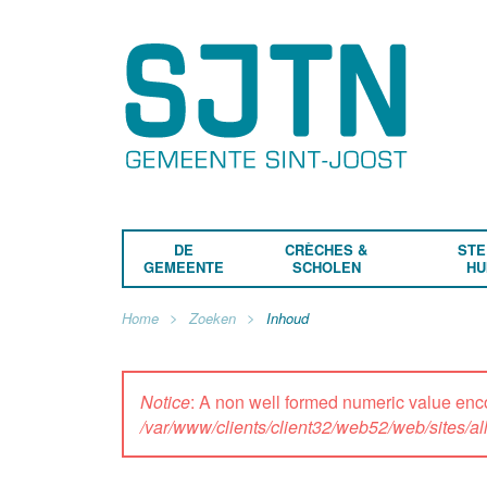
DE
CRÈCHES &
STE
GEMEENTE
SCHOLEN
HU
Home
Zoeken
Inhoud
Notice
: A non well formed numeric value enc
/var/www/clients/client32/web52/web/sites/