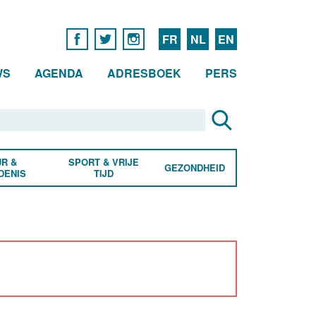
FR
NL
EN
WS
AGENDA
ADRESBOEK
PERS
R &
SPORT & VRIJE
GEZONDHEID
DENIS
TIJD