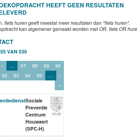
ZOEKOPDRACHT HEEFT GEEN RESULTATEN
ELEVERD
n.
fiets huren
geeft meestal meer resultaten dan
"fiets huren"
.
opdracht kan algemener gemaakt worden met
OR
.
fiets OR hur
TACT
455 VAN 530
‹
…
87
88
89
90
92
93
94
95
…
›
››
entiedienst
Sociale
Preventie
Centrum
Houwaert
(SPC-H)