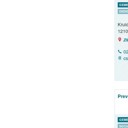
GEME
DIEN
Kruid
1210
ZI
02
cs
Prev
GEME
SOCI