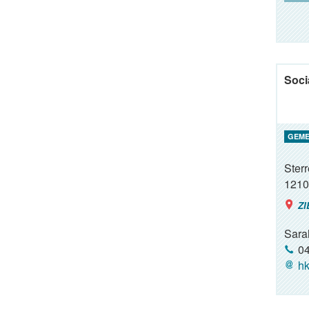
Soci
GEME
Ster
1210
ZI
Sara
04
hk