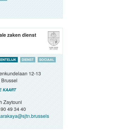
ale zaken dienst
ENTELIJK
DIENST
SOCIAAL
renkundelaan 12-13
Brussel
E KAART
h Zaytouni
90 49 34 40
arakaya@sjtn.brussels