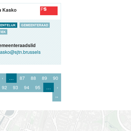
a Kasko
ENTELIJK
GEMEENTERAAD
TIEK
emeenteraadslid
asko@sjtn.brussels
‹
…
87
88
89
90
92
93
94
95
…
›
››