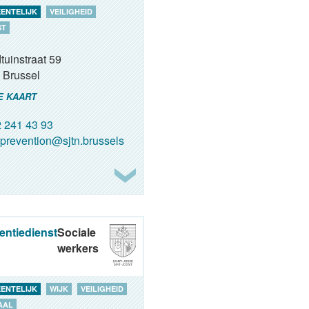
ENTELIJK
VEILIGHEID
ST
tuinstraat 59
Brussel
E KAART
 241 43 93
prevention@sjtn.brussels
entiedienst
Sociale
werkers
ENTELIJK
WIJK
VEILIGHEID
AAL