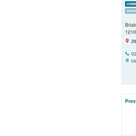
GEME
DIEN
Brial
1210
ZI
02
cs
Prev