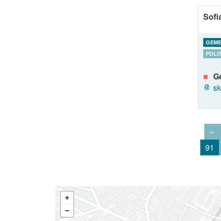
Sofi
GEME
POLI
G
sk
‹‹
91