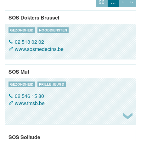
96
…
›
››
SOS Dokters Brussel
GEZONDHEID
NOODDIENSTEN
02 513 02 02
www.sosmedecins.be
SOS Mut
GEZONDHEID
PRILLE JEUGD
02 546 15 80
www.fmsb.be
SOS Solitude