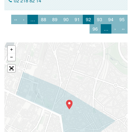
02 218 82 14
‹‹
‹
…
88
89
90
91
92
93
94
95
96
…
›
››