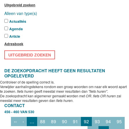
Uitgebreid zoeken
Alleen van type(s)
Actualités
Agenda
Article
Adresboek
UITGEBREID ZOEKEN
DE ZOEKOPDRACHT HEEFT GEEN RESULTATEN
OPGELEVERD
Controleer of de spelling correct is.
Verwijder aanhalingstekens rondom een groep woorden om naar elk woord apart
te zoeken.
fiets huren
geeft meestal meer resultaten dan
"fiets huren"
.
De zoekopdracht kan algemener gemaakt worden met
OR
.
fiets OR huren
zal
meestal meer resultaten geven dan
fiets huren
.
CONTACT
456 - 460 VAN 530
‹‹
‹
…
88
89
90
91
92
93
94
95