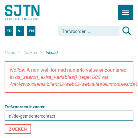
FR
NL
EN
Home
Zoeken
Inhoud
Notice
: A non well formed numeric value encountered
in
ds_search_extra_variables()
(regel
603
van
/var/www/clients/client32/web52/web/sites/all/modules/d
Trefwoorden invoeren
ZOEKEN