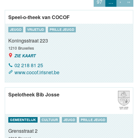
97
…
›
››
Speel-o-theek van COCOF
JEUGD
VRIJETIJD
PRILLE JEUGD
Koningsstraat 223
1210
Bruxelles
ZIE KAART
02 218 81 25
www.cocof.irisnet.be
Spelotheek Bib Josse
GEMEENTELIJK
CULTUUR
JEUGD
PRILLE JEUGD
Grensstraat 2