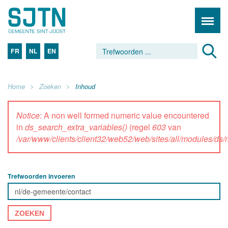
FR
NL
EN
Home
Zoeken
Inhoud
Notice
: A non well formed numeric value encountered
in
ds_search_extra_variables()
(regel
603
van
/var/www/clients/client32/web52/web/sites/all/modules/d
Trefwoorden invoeren
ZOEKEN