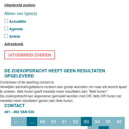
Uitgebreid zoeken
Alleen van type(s)
Actualités
Agenda
Article
Adresboek
UITGEBREID ZOEKEN
DE ZOEKOPDRACHT HEEFT GEEN RESULTATEN
OPGELEVERD
Controleer of de spelling correct is.
Verwijder aanhalingstekens rondom een groep woorden om naar elk woord apart
te zoeken.
fiets huren
geeft meestal meer resultaten dan
"fiets huren"
.
De zoekopdracht kan algemener gemaakt worden met
OR
.
fiets OR huren
zal
meestal meer resultaten geven dan
fiets huren
.
CONTACT
461 - 465 VAN 530
‹‹
‹
…
89
90
91
92
93
94
95
96