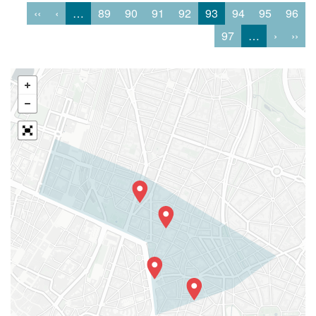
‹‹
‹
…
89
90
91
92
93
94
95
96
97
…
›
››