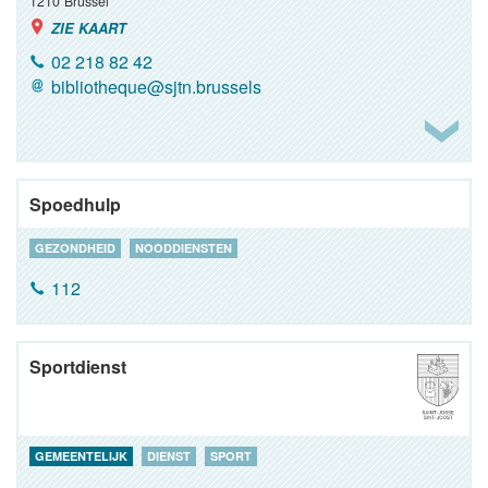
1210
Brussel
ZIE KAART
02 218 82 42
bibliotheque@sjtn.brussels
Spoedhulp
GEZONDHEID
NOODDIENSTEN
112
Sportdienst
GEMEENTELIJK
DIENST
SPORT