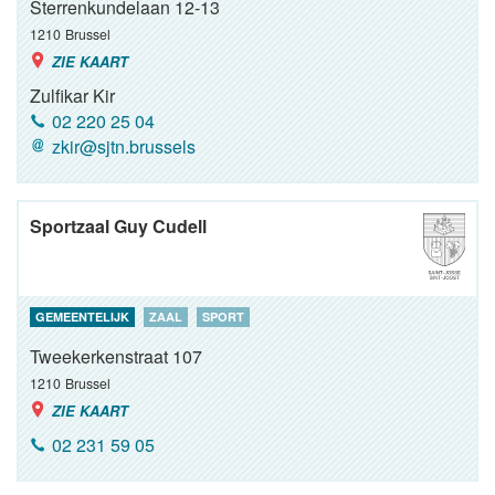
Sterrenkundelaan 12-13
1210
Brussel
ZIE KAART
Zulfikar Kir
02 220 25 04
zkir@sjtn.brussels
Sportzaal Guy Cudell
GEMEENTELIJK
ZAAL
SPORT
Tweekerkenstraat 107
1210
Brussel
ZIE KAART
02 231 59 05